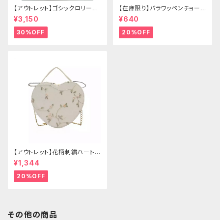
【アウトレット】ゴシックロリータ
【在庫限り】バラワッペンチョーカ
ゴールドクラウン＆ホーン(ヴェ
ー
¥3,150
¥640
ール付き)
30%OFF
20%OFF
【アウトレット】花柄刺繍ハートバ
ッグ
¥1,344
20%OFF
その他の商品