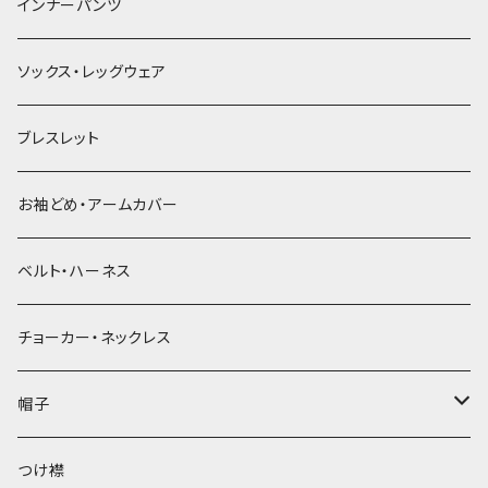
簪
インナーパンツ
ソックス・レッグウェア
ブレスレット
お袖どめ・アームカバー
ベルト・ハーネス
チョーカー・ネックレス
帽子
ベレー帽
つけ襟