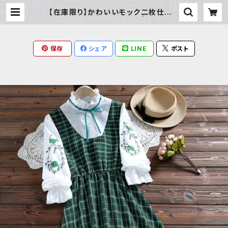
【在庫限り】かわいいモック二枚仕立て
長袖チェック柄ワンピース | Milky R
ag
保存
シェア
LINE
ポスト