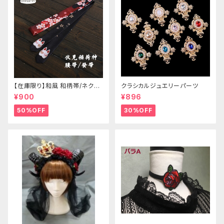
【在庫限り】和風 和柄帯/ネクタ
クラシカルジュエリーパーツ
イ/リボン（狐面/金魚
¥900
¥896
50%OFF
30%OFF