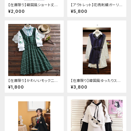
【在庫限り】韓国風ショート丈シ
【アウトレット】花柄刺繍ガーリー
ャツ（へそ出し：重ね着
フードコート（Lサイズ
¥2,000
¥5,800
【在庫限り】かわいいモック二枚
【在庫限り】韓国風ゆったりスタ
仕立て長袖チェック柄ワンピー
イルニットベスト ＋ ストライプシ
¥1,800
¥3,800
ス
ャツ ベルト付き