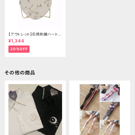
【アウトレット】花柄刺繍ハートバ
ッグ
¥1,344
20%OFF
その他の商品