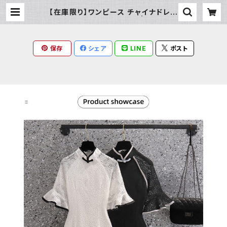
【在庫限り】ワンピース チャイナドレス
ショート 七分袖（Mサイズ | Milky R
ag
保存
シェア
LINE
ポスト