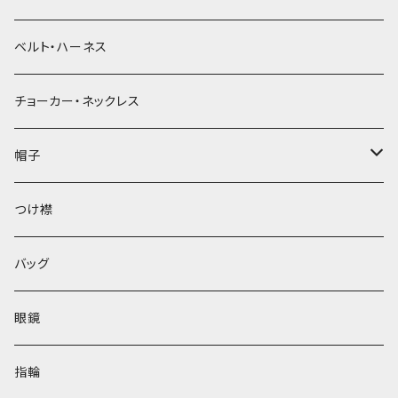
ベルト・ハーネス
チョーカー・ネックレス
帽子
ベレー帽
つけ襟
バッグ
眼鏡
指輪