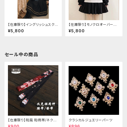
【在庫限り】イングリッシュスクー
【在庫限り】モノクロオーバーサ
ルセットアップ
イズパンダパーカー
¥5,800
¥5,800
セール中の商品
【在庫限り】和風 和柄帯/ネクタ
クラシカルジュエリーパーツ
イ/リボン（狐面/金魚
¥900
¥896