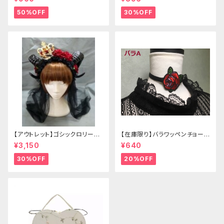
50%OFF
30%OFF
【アウトレット】ゴシックロリータ
【在庫限り】バラワッペンチョーカ
ゴールドクラウン＆ホーン(ヴェ
ー
¥3,150
¥640
ール付き)
30%OFF
20%OFF