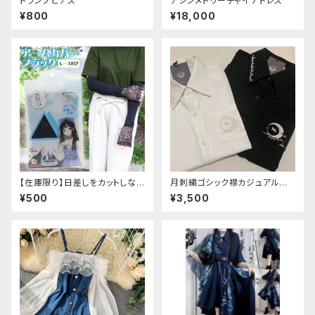
トランプピアス
アシンメトリーチャイナドレス
¥800
¥18,000
【在庫限り】日差しをカットしな
月刺繍ゴシック襟カジュアルブラ
がら手元もオシャレに♪ UVア
ウス(長袖)
¥500
¥3,500
ームカバー ブラック レース
付き