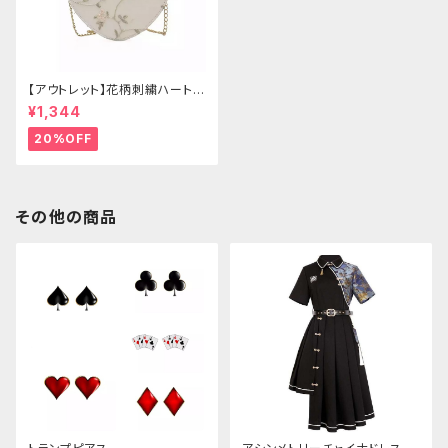
【アウトレット】花柄刺繍ハートバ
ッグ
¥1,344
20%OFF
その他の商品