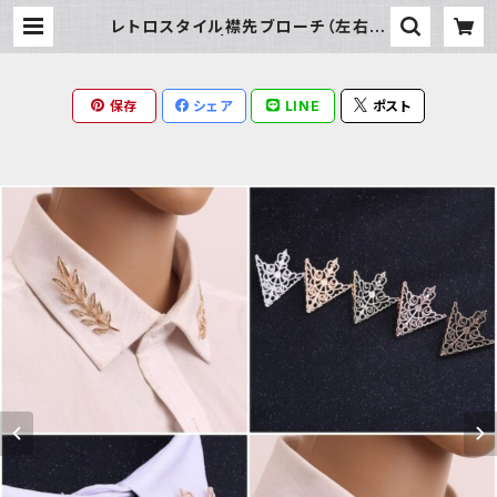
レトロスタイル襟先ブローチ（左右セ
ット） | Milky Rag
保存
シェア
LINE
ポスト