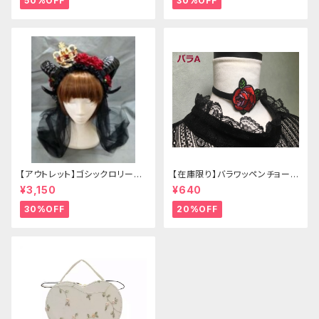
50%OFF
30%OFF
【アウトレット】ゴシックロリータ
【在庫限り】バラワッペンチョーカ
ゴールドクラウン＆ホーン(ヴェ
ー
¥3,150
¥640
ール付き)
30%OFF
20%OFF