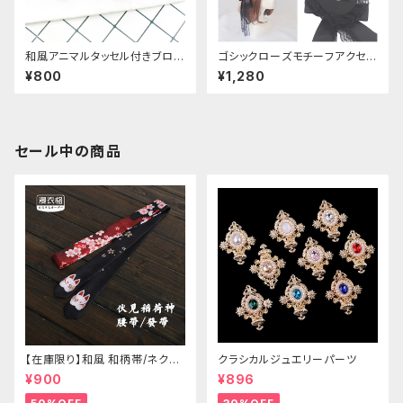
和風アニマルタッセル付きブロー
ゴシックローズモチーフアクセサ
チ
リー
¥800
¥1,280
セール中の商品
【在庫限り】和風 和柄帯/ネクタ
クラシカルジュエリーパーツ
イ/リボン（狐面/金魚
¥900
¥896