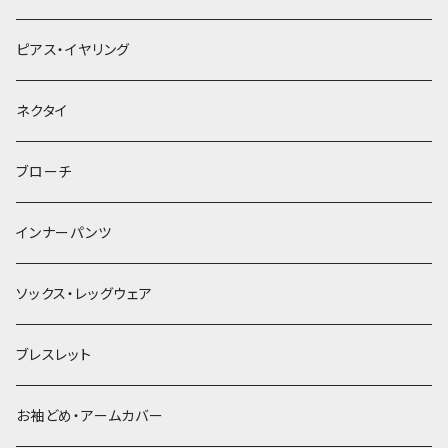
ヘアクリップ
ピアス・イヤリング
ヘッドドレス・カチューシャ
ネクタイ
ヘアゴム
ブローチ
簪
インナーパンツ
ソックス・レッグウェア
ブレスレット
お袖どめ・アームカバー