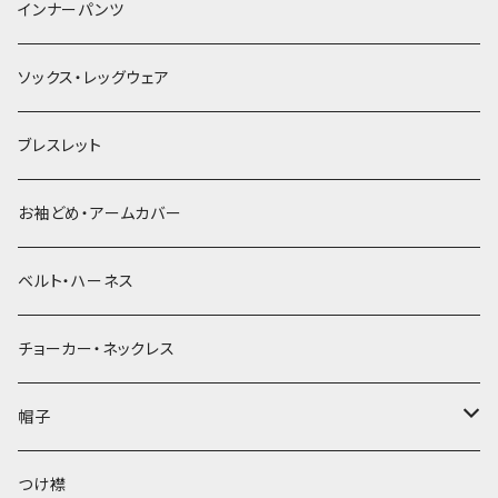
簪
インナーパンツ
ソックス・レッグウェア
ブレスレット
お袖どめ・アームカバー
ベルト・ハーネス
チョーカー・ネックレス
帽子
ベレー帽
つけ襟