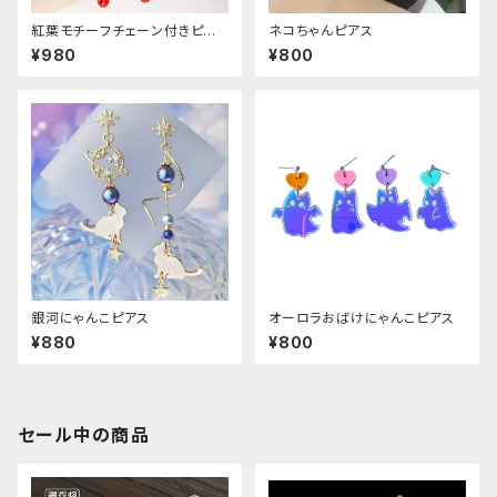
紅葉モチーフチェーン付きピア
ネコちゃんピアス
ス
¥980
¥800
銀河にゃんこピアス
オーロラおばけにゃんこピアス
¥880
¥800
セール中の商品