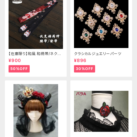
【在庫限り】和風 和柄帯/ネクタ
クラシカルジュエリーパーツ
イ/リボン（狐面/金魚
¥900
¥896
50%OFF
30%OFF