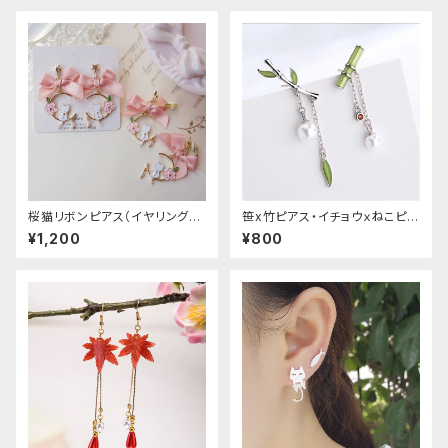
桜猫リボンピアス（イヤリング変
笹x竹ピアス・イチョウｘねこピア
更可能
ス
¥1,200
¥800