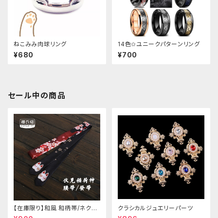
ねこみみ肉球リング
14色✩ユニークパターンリング
¥680
¥700
セール中の商品
【在庫限り】和風 和柄帯/ネクタ
クラシカルジュエリーパーツ
イ/リボン（狐面/金魚