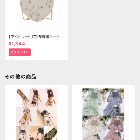
【アウトレット】花柄刺繍ハートバ
ッグ
¥1,344
20%OFF
その他の商品