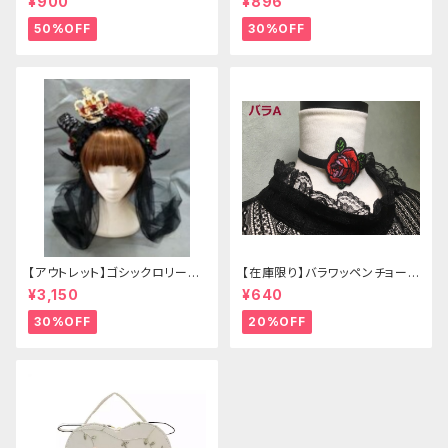
¥900
¥896
50%OFF
30%OFF
【アウトレット】ゴシックロリータ
【在庫限り】バラワッペンチョーカ
ゴールドクラウン＆ホーン(ヴェ
ー
¥3,150
¥640
ール付き)
30%OFF
20%OFF