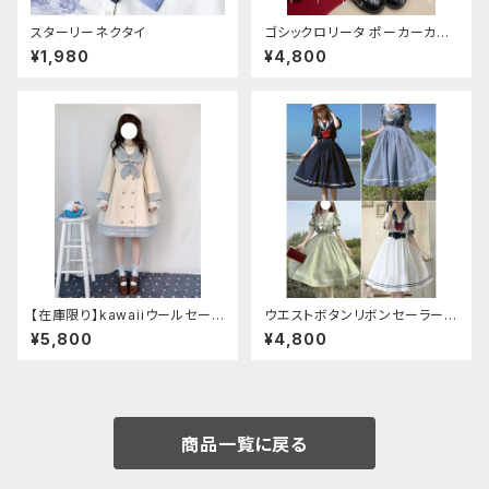
スターリーネクタイ
ゴシックロリータ ポーカーカー
ド柄 プリントタイツ
¥1,980
¥4,800
【在庫限り】kawaiiウールセーラ
ウエストボタンリボンセーラーワ
ージャケット(胸元リボン付き) M
ンピース
¥5,800
¥4,800
サイズ
商品一覧に戻る