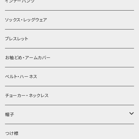
簪
インナーパンツ
ソックス・レッグウェア
ブレスレット
お袖どめ・アームカバー
ベルト・ハーネス
チョーカー・ネックレス
帽子
ベレー帽
つけ襟