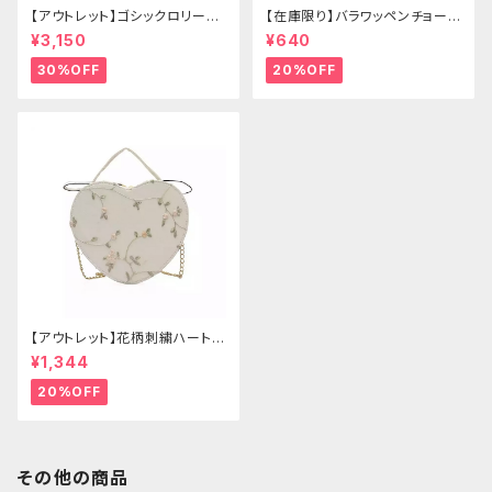
【アウトレット】ゴシックロリータ
【在庫限り】バラワッペンチョーカ
ゴールドクラウン＆ホーン(ヴェ
ー
¥3,150
¥640
ール付き)
30%OFF
20%OFF
【アウトレット】花柄刺繍ハートバ
ッグ
¥1,344
20%OFF
その他の商品