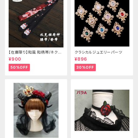
【在庫限り】和風 和柄帯/ネクタ
クラシカルジュエリーパーツ
イ/リボン（狐面/金魚
¥900
¥896
50%OFF
30%OFF