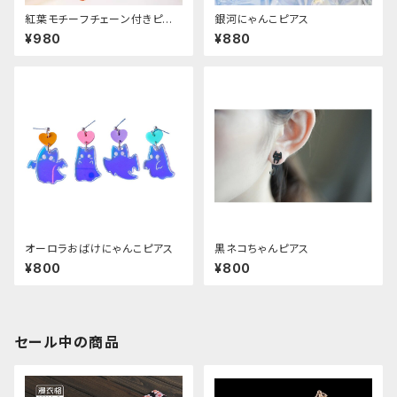
紅葉モチーフチェーン付きピア
銀河にゃんこピアス
ス
¥980
¥880
オーロラおばけにゃんこピアス
黒ネコちゃんピアス
¥800
¥800
セール中の商品