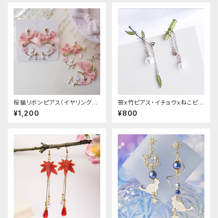
桜猫リボンピアス（イヤリング変
笹x竹ピアス・イチョウｘねこピア
更可能
ス
¥1,200
¥800