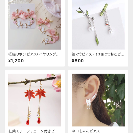
桜猫リボンピアス（イヤリング変
笹x竹ピアス・イチョウｘねこピア
更可能
ス
¥1,200
¥800
紅葉モチーフチェーン付きピア
ネコちゃんピアス