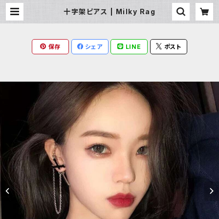
十字架ピアス | Milky Rag
保存
シェア
LINE
ポスト