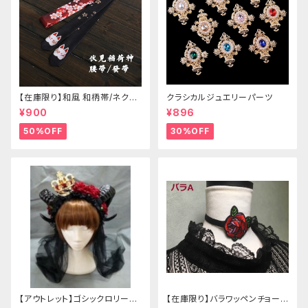
【在庫限り】和風 和柄帯/ネクタ
クラシカルジュエリーパーツ
イ/リボン（狐面/金魚
¥900
¥896
50%OFF
30%OFF
【アウトレット】ゴシックロリータ
【在庫限り】バラワッペンチョーカ