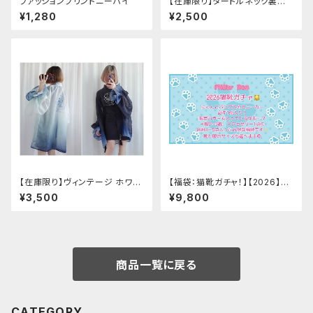
ファッションプリントニーハイ
【在庫限り】タートルネック裏起
毛セーター
¥1,280
¥2,500
【在庫限り】ヴィンテージ ホワイ
【福袋：猫靴ガチャ！】【2026】Mi
トタイガー チョンサム ショートス
lky Rag 福袋
¥3,500
¥9,800
リーブ
商品一覧に戻る
CATEGORY