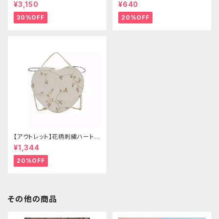
ゴールドクラウン＆ホーン(ヴェ
ー
¥3,150
¥640
ール付き)
30%OFF
20%OFF
【アウトレット】花柄刺繍ハートバ
ッグ
¥1,344
20%OFF
その他の商品