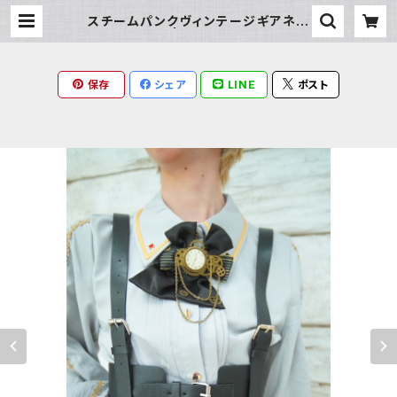
スチームパンクヴィンテージギアネク
タイ | Milky Rag
保存
シェア
LINE
ポスト