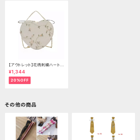
【アウトレット】花柄刺繍ハートバ
ッグ
¥1,344
20%OFF
その他の商品