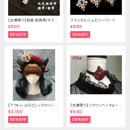
【在庫限り】和風 和柄帯/ネクタ
クラシカルジュエリーパーツ
イ/リボン（狐面/金魚
¥900
¥896
50%OFF
30%OFF
【アウトレット】ゴシックロリータ
【在庫限り】バラワッペンチョーカ
ゴールドクラウン＆ホーン(ヴェ
ー
¥3,150
¥640
ール付き)
30%OFF
20%OFF