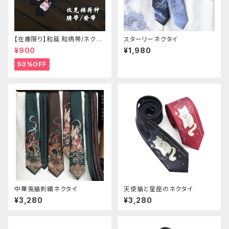
【在庫限り】和風 和柄帯/ネクタ
スターリーネクタイ
イ/リボン（狐面/金魚
¥900
¥1,980
50%OFF
中華兎猫刺繍ネクタイ
天使猫と星座のネクタイ
¥3,280
¥3,280