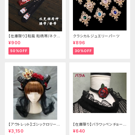
【在庫限り】和風 和柄帯/ネクタ
クラシカルジュエリーパーツ
イ/リボン（狐面/金魚
¥900
¥896
50%OFF
30%OFF
【アウトレット】ゴシックロリータ
【在庫限り】バラワッペンチョーカ
ゴールドクラウン＆ホーン(ヴェ
ー
¥3,150
¥640
ール付き)