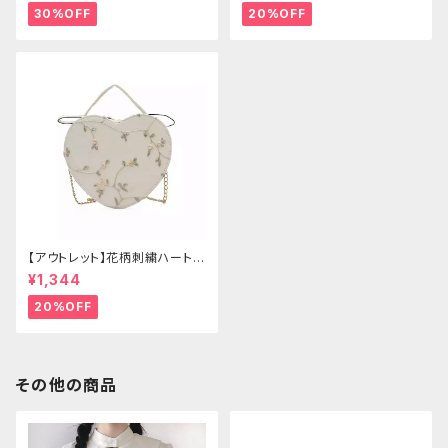
30%OFF
20%OFF
【アウトレット】花柄刺繍ハートバ
ッグ
¥1,344
20%OFF
その他の商品