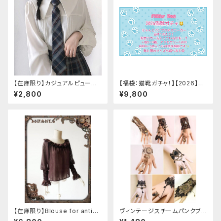
【在庫限り】カジュアルピューリ
【福袋：猫靴ガチャ！】【2026】Mi
タンカラープレッピーブラウス
lky Rag 福袋
¥2,800
¥9,800
【在庫限り】Blouse for antiqu
ヴィンテージスチームパンクブレ
e automaton
スレット