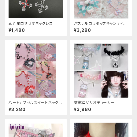
五芒星ロザリオネックレス
パステルロリポップキャンディネ
ックレス
¥1,480
¥3,280
ハートカプセルスイートネックレ
薬瓶ロザリオチョーカー
ス
¥3,280
¥3,980