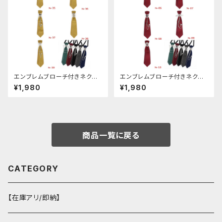
エンブレムブローチ付きネクタ
エンブレムブローチ付きネクタ
イ(イエロー)
イ(レッド)
¥1,980
¥1,980
商品一覧に戻る
CATEGORY
【在庫アリ/即納】