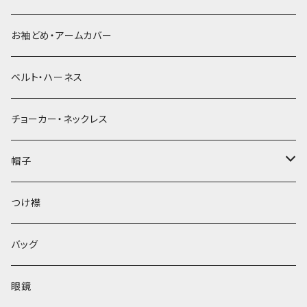
お袖どめ・アームカバー
ベルト・ハーネス
チョーカー・ネックレス
帽子
ベレー帽
つけ襟
バッグ
眼鏡