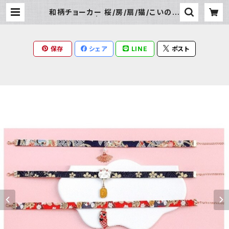
和柄チョーカー 桜/房/扇/猫/こいのぼ
り | Milky Rag
保存
シェア
LINE
ポスト