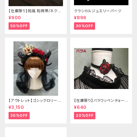
【在庫限り】和風 和柄帯/ネクタ
クラシカルジュエリーパーツ
イ/リボン（狐面/金魚
¥900
¥896
50%OFF
30%OFF
【アウトレット】ゴシックロリータ
【在庫限り】バラワッペンチョーカ
ゴールドクラウン＆ホーン(ヴェ
ー
¥3,150
¥640
ール付き)
30%OFF
20%OFF