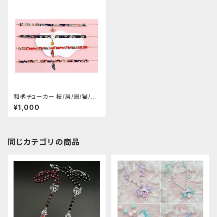
和柄チョーカー 桜/房/扇/猫/こ
いのぼり
¥1,000
同じカテゴリの商品