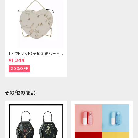
【アウトレット】花柄刺繍ハートバ
ッグ
¥1,344
20%OFF
その他の商品