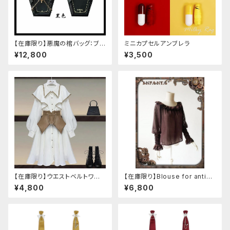
【在庫限り】悪魔の棺バッグ：ブラ
ミニカプセルアンブレラ
ック
¥12,800
¥3,500
【在庫限り】ウエストベルトワン
【在庫限り】Blouse for antiqu
ピースセットアップ（Mサイズ
e automaton
¥4,800
¥6,800