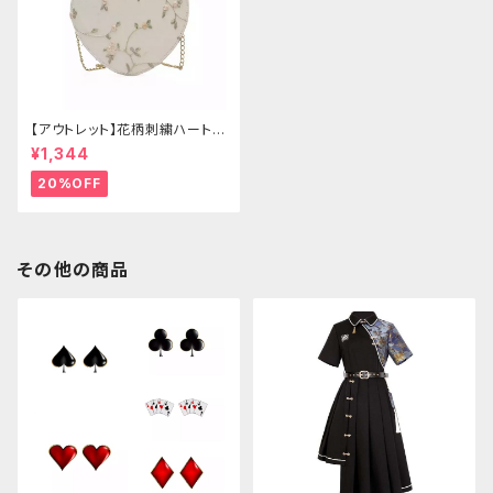
【アウトレット】花柄刺繍ハートバ
ッグ
¥1,344
20%OFF
その他の商品