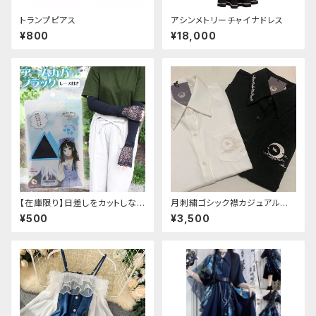
トランプピアス
アシンメトリーチャイナドレス
¥800
¥18,000
【在庫限り】日差しをカットしな
月刺繍ゴシック襟カジュアルブラ
がら手元もオシャレに♪ UVア
ウス(長袖)
¥500
¥3,500
ームカバー ブラック レース
付き