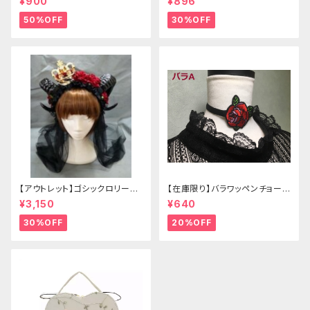
¥900
¥896
50%OFF
30%OFF
【アウトレット】ゴシックロリータ
【在庫限り】バラワッペンチョーカ
ゴールドクラウン＆ホーン(ヴェ
ー
¥3,150
¥640
ール付き)
30%OFF
20%OFF