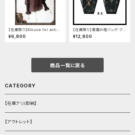
【在庫限り】Blouse for antiqu
【在庫限り】悪魔の棺バッグ：ブラ
e automaton
ック
¥6,800
¥12,800
商品一覧に戻る
CATEGORY
【在庫アリ/即納】
【アウトレット】