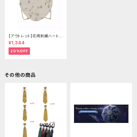
【アウトレット】花柄刺繍ハートバ
ッグ
¥1,344
20%OFF
その他の商品