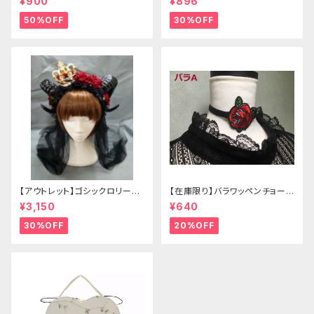
¥900
¥896
50%OFF
30%OFF
【アウトレット】ゴシックロリータ
【在庫限り】バラワッペンチョーカ
ゴールドクラウン＆ホーン(ヴェ
ー
¥3,150
¥640
ール付き)
30%OFF
20%OFF