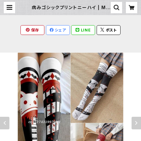
病みゴシックプリントニーハイ | Mil
ky Rag
保存
シェア
LINE
ポスト