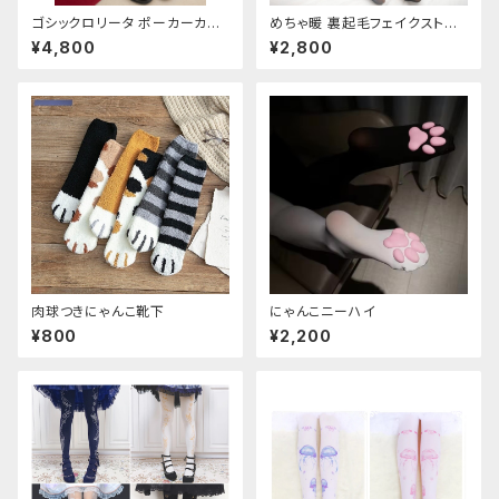
ゴシックロリータ ポーカーカー
めちゃ暖 裏起毛フェイクストッ
ド柄 プリントタイツ
キング
¥4,800
¥2,800
肉球つきにゃんこ靴下
にゃんこニーハイ
¥800
¥2,200