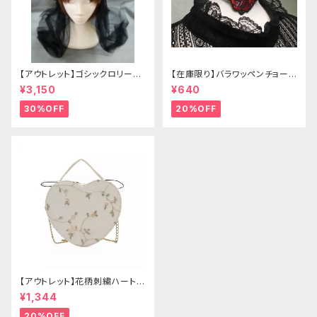
【アウトレット】ゴシックロリータ
【在庫限り】バラワッペンチョーカ
ゴールドクラウン＆ホーン(ヴェ
ー
¥3,150
¥640
ール付き)
30%OFF
20%OFF
【アウトレット】花柄刺繍ハートバ
ッグ
¥1,344
20%OFF