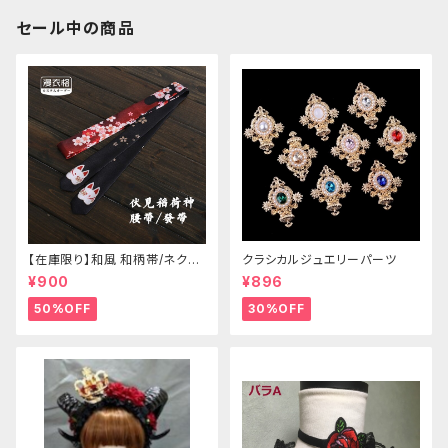
セール中の商品
【在庫限り】和風 和柄帯/ネクタ
クラシカルジュエリーパーツ
イ/リボン（狐面/金魚
¥900
¥896
50%OFF
30%OFF