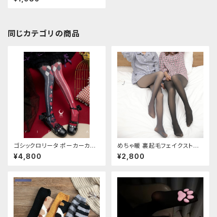
同じカテゴリの商品
ゴシックロリータ ポーカーカー
めちゃ暖 裏起毛フェイクストッ
ド柄 プリントタイツ
キング
¥4,800
¥2,800