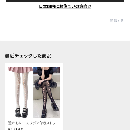
日本国内にお住まいの方向け
通報する
最近チェックした商品
透かしレースリボン付きストッキ
ング
¥1,080