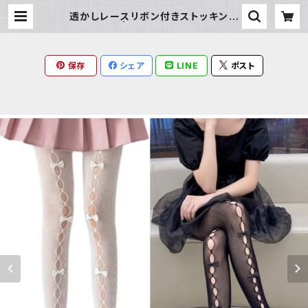
透かしレースリボン付きストッキング
| Milky Rag
保存
シェア
LINE
ポスト