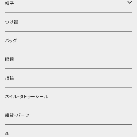
帽子
ベレー帽
つけ襟
バッグ
眼鏡
指輪
ネイル・タトゥーシール
雑貨・パーツ
傘