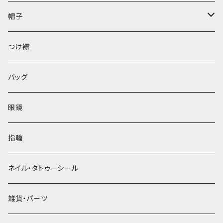
帽子
ベレー帽
つけ襟
バッグ
眼鏡
指輪
ネイル・タトゥーシール
雑貨・パーツ