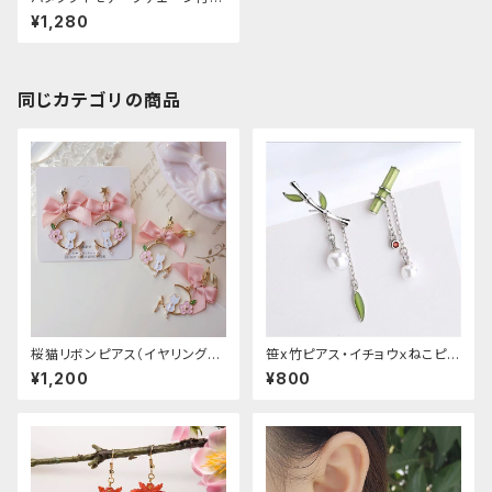
ピアス
¥1,280
同じカテゴリの商品
桜猫リボンピアス（イヤリング変
笹x竹ピアス・イチョウｘねこピア
更可能
ス
¥1,200
¥800