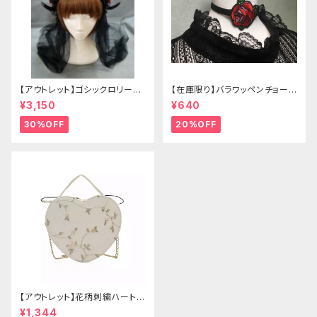
【アウトレット】ゴシックロリータ
【在庫限り】バラワッペンチョーカ
ゴールドクラウン＆ホーン(ヴェ
ー
¥3,150
¥640
ール付き)
30%OFF
20%OFF
【アウトレット】花柄刺繍ハートバ
ッグ
¥1,344