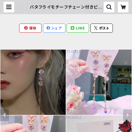
バタフライモチーフチェーン付きピア
ス | Milky Rag
保存
シェア
LINE
ポスト