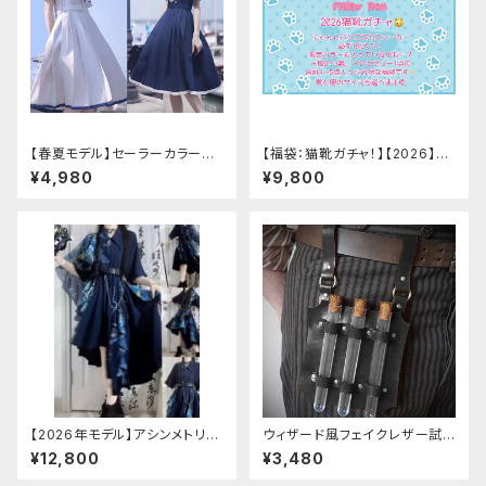
【春夏モデル】セーラーカラープ
【福袋：猫靴ガチャ！】【2026】Mi
リーツワンピース
lky Rag 福袋
¥4,980
¥9,800
【2026年モデル】アシンメトリー
ウィザード風フェイクレザー試
チャイナ改良ドレス
験管ホルダー
¥12,800
¥3,480