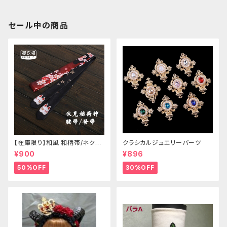
セール中の商品
【在庫限り】和風 和柄帯/ネクタ
クラシカルジュエリーパーツ
イ/リボン（狐面/金魚
¥900
¥896
50%OFF
30%OFF