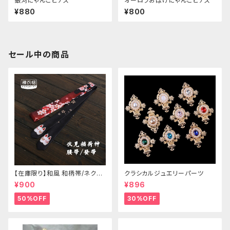
銀河にゃんこピアス
オーロラおばけにゃんこピアス
¥880
¥800
セール中の商品
【在庫限り】和風 和柄帯/ネクタ
クラシカルジュエリーパーツ
イ/リボン（狐面/金魚
¥900
¥896
50%OFF
30%OFF