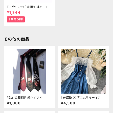
【アウトレット】花柄刺繍ハートバ
ッグ
¥1,344
20%OFF
その他の商品
和風 狐和柄刺繍ネクタイ
【在庫限り】デニムサマーオフシ
ョルダーワンピース（ミニ丈
¥1,800
¥4,500