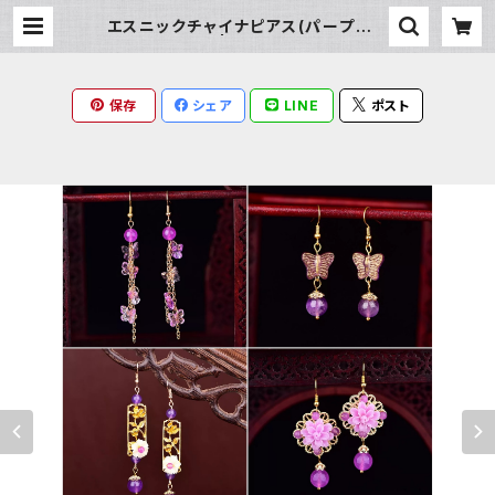
エスニックチャイナピアス(パープルカ
ラー) | Milky Rag
保存
シェア
LINE
ポスト