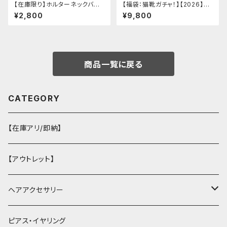
【在庫限り】ホルターネックバッ
【福袋：猫靴ガチャ！】【2026】Mi
クリボンチャイナシャツ
lky Rag 福袋
¥2,800
¥9,800
商品一覧に戻る
CATEGORY
【在庫アリ/即納】
【アウトレット】
ヘアアクセサリー
ヘアクリップ
ピアス・イヤリング