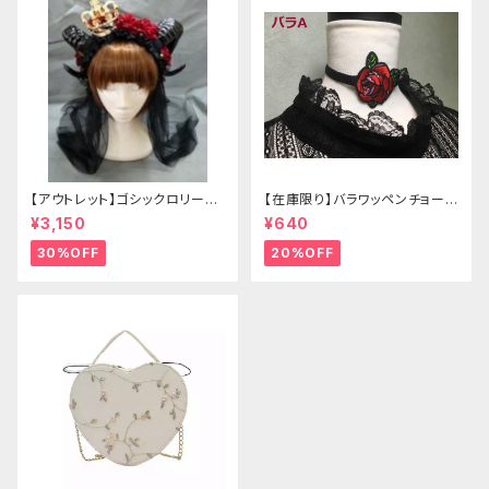
【アウトレット】ゴシックロリータ
【在庫限り】バラワッペンチョーカ
ゴールドクラウン＆ホーン(ヴェ
ー
¥3,150
¥640
ール付き)
30%OFF
20%OFF