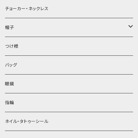
チョーカー・ネックレス
帽子
ベレー帽
つけ襟
バッグ
眼鏡
指輪
ネイル・タトゥーシール