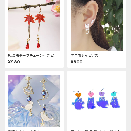
紅葉モチーフチェーン付きピア
ネコちゃんピアス
ス
¥980
¥800