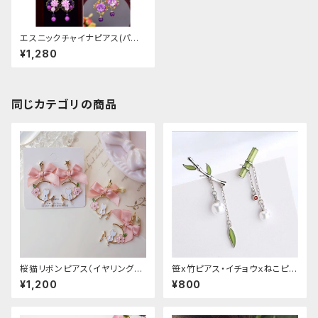
エスニックチャイナピアス(パー
プルカラー)
¥1,280
同じカテゴリの商品
桜猫リボンピアス（イヤリング変
笹x竹ピアス・イチョウｘねこピア
更可能
ス
¥1,200
¥800