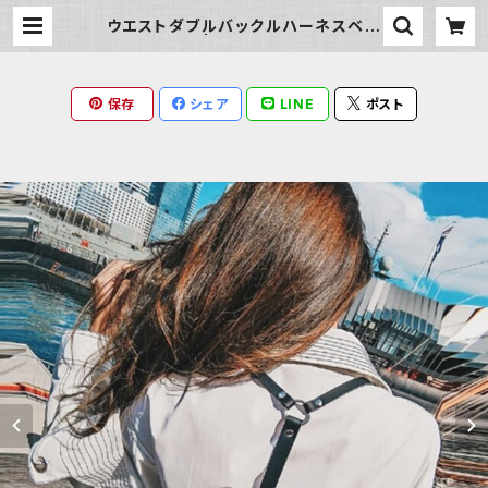
ウエストダブルバックルハーネスベル
ト | Milky Rag
保存
シェア
LINE
ポスト