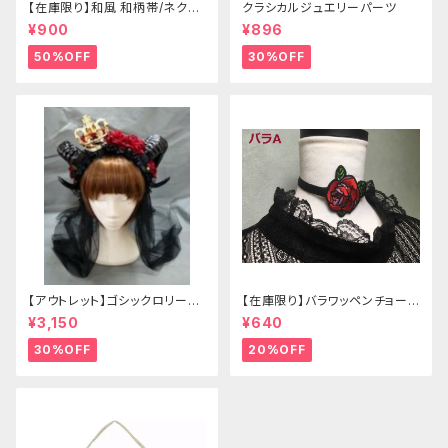
【在庫限り】和風 和柄帯/ネクタ
クラシカルジュエリーパーツ
イ/リボン（狐面/金魚
¥900
¥896
50%OFF
30%OFF
【アウトレット】ゴシックロリータ
【在庫限り】バラワッペンチョーカ
ゴールドクラウン＆ホーン(ヴェ
ー
¥3,150
¥640
ール付き)
30%OFF
20%OFF