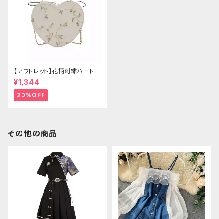
【アウトレット】花柄刺繍ハートバ
ッグ
¥1,344
20%OFF
その他の商品