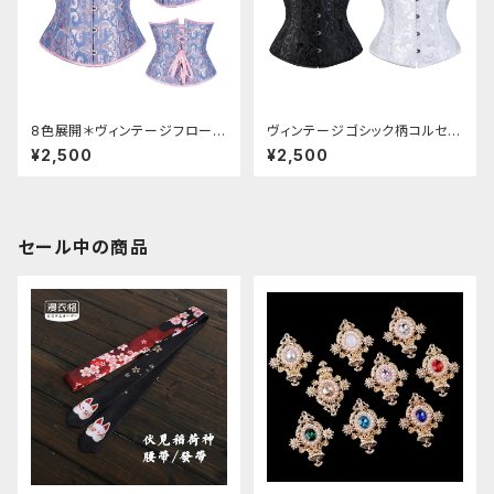
8色展開＊ヴィンテージフローラ
ヴィンテージゴシック柄コルセッ
ル柄コルセット
ト
¥2,500
¥2,500
セール中の商品