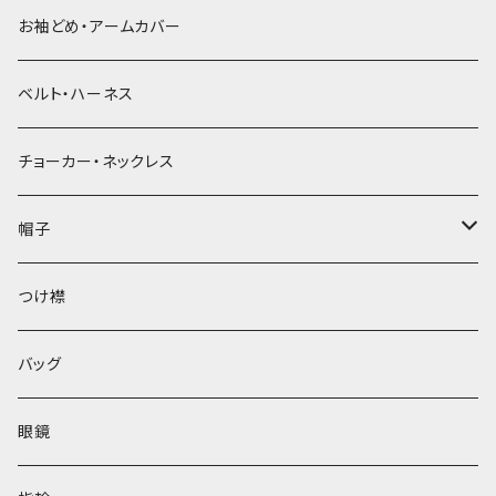
お袖どめ・アームカバー
ベルト・ハーネス
チョーカー・ネックレス
帽子
ベレー帽
つけ襟
バッグ
眼鏡