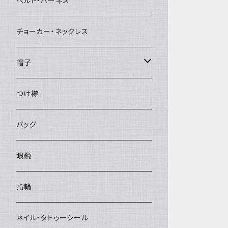
ベルト・ハーネス
チョーカー・ネックレス
帽子
ベレー帽
つけ襟
バッグ
眼鏡
指輪
ネイル・タトゥーシール