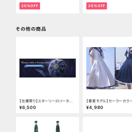
20%OFF
20%OFF
その他の商品
【在庫限り】スターリーロリータア
【春夏モデル】セーラーカラ
ンブレラ
ーツワンピース
¥6,500
¥4,980