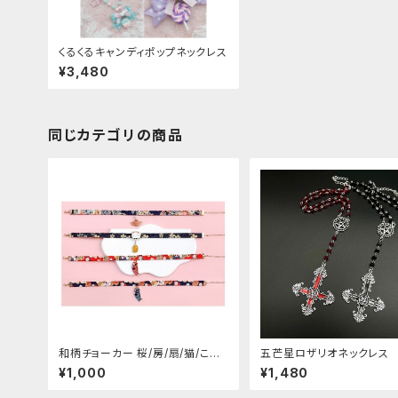
くるくるキャンディポップネックレス
¥3,480
同じカテゴリの商品
和柄チョーカー 桜/房/扇/猫/こい
五芒星ロザリオネックレス
のぼり
¥1,000
¥1,480