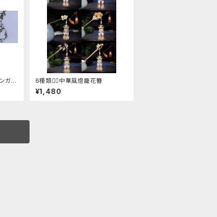
ィンガー
6種類❁⃘中華風燈籠花簪
¥1,480