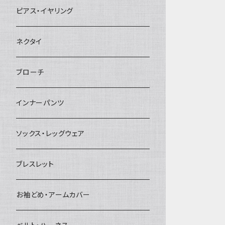
ヘアクリップ
ピアス・イヤリング
ヘッドドレス・カチューシャ
ネクタイ
ヘアゴム
ブローチ
簪
インナーパンツ
ソックス・レッグウェア
ブレスレット
お袖どめ・アームカバー