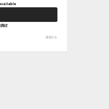
available
方向け
通報する