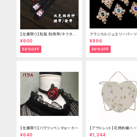
【在庫限り】和風 和柄帯/ネクタイ/
クラシカルジュエリーパーツ
リボン（狐面/金魚
¥900
¥896
50%OFF
30%OFF
【在庫限り】バラワッペンチョーカー
【アウトレット】花柄刺繍ハー
グ
¥640
¥1,344