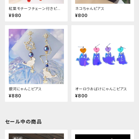
紅葉モチーフチェーン付きピア
ネコちゃんピアス
ス
¥980
¥800
銀河にゃんこピアス
オーロラおばけにゃんこピアス
¥880
¥800
セール中の商品