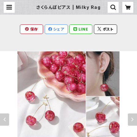
さくらんぼピアス | Milky Rag
保存
シェア
LINE
ポスト