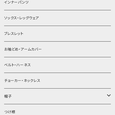
簪
インナーパンツ
ソックス・レッグウェア
ブレスレット
お袖どめ・アームカバー
ベルト・ハーネス
チョーカー・ネックレス
帽子
ベレー帽
つけ襟