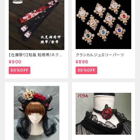
【在庫限り】和風 和柄帯/ネクタ
クラシカルジュエリーパーツ
イ/リボン（狐面/金魚
¥900
¥896
50%OFF
30%OFF