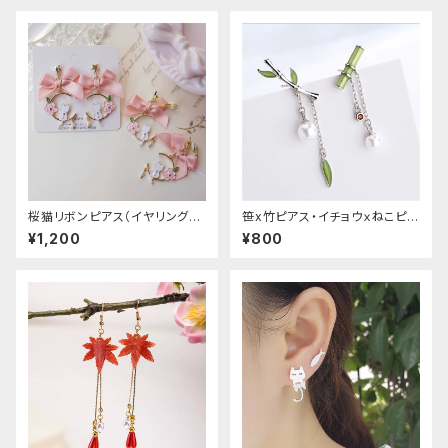
桜猫リボンピアス（イヤリング変
笹x竹ピアス・イチョウｘねこピア
更可能
ス
¥1,200
¥800