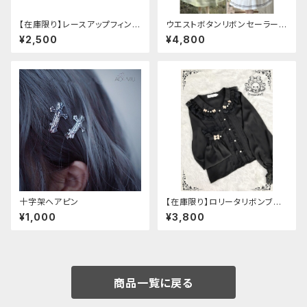
【在庫限り】レースアップフィンガ
ウエストボタンリボンセーラーワ
ーレスカバー(パンクチャイナ)
ンピース
¥2,500
¥4,800
十字架ヘアピン
【在庫限り】ロリータリボンブラ
ウス：フリーサイズ
¥1,000
¥3,800
商品一覧に戻る