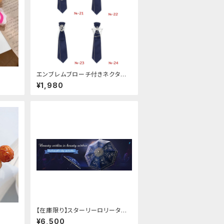
エンブレムブローチ付きネクタイ
(ネイビー)
¥1,980
【在庫限り】スターリーロリータア
ンブレラ
¥6,500