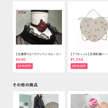
【在庫限り】バラワッペンチョーカー
【アウトレット】花柄刺繍ハー
グ
¥640
¥1,344
20%OFF
20%OFF
その他の商品