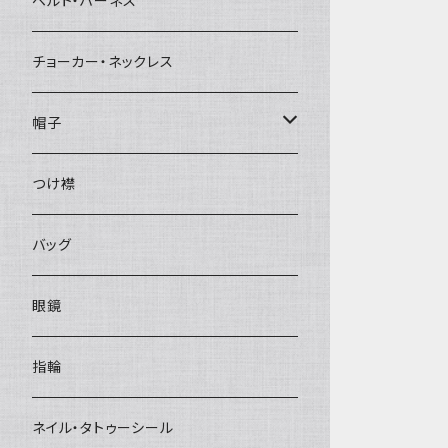
ベルト・ハーネス
チョーカー・ネックレス
帽子
ベレー帽
つけ襟
バッグ
眼鏡
指輪
ネイル・タトゥーシール