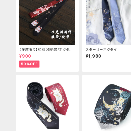
【在庫限り】和風 和柄帯/ネクタイ/
スターリーネクタイ
リボン（狐面/金魚
¥900
¥1,980
50%OFF