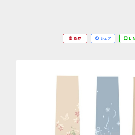
保存
シェア
LI