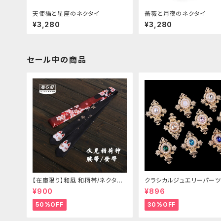
天使猫と星座のネクタイ
薔薇と月夜のネクタイ
¥3,280
¥3,280
セール中の商品
【在庫限り】和風 和柄帯/ネクタイ/
クラシカルジュエリーパーツ
リボン（狐面/金魚
¥900
¥896
50%OFF
30%OFF