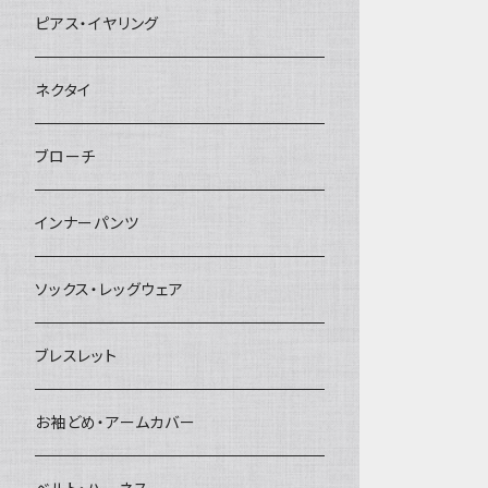
ヘアクリップ
ピアス・イヤリング
ヘッドドレス・カチューシャ
ネクタイ
ヘアゴム
ブローチ
簪
インナーパンツ
ソックス・レッグウェア
ブレスレット
お袖どめ・アームカバー