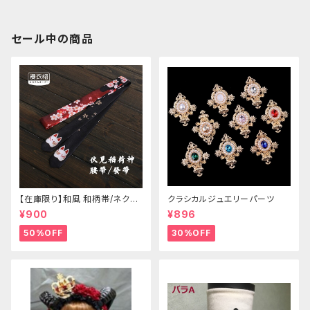
セール中の商品
【在庫限り】和風 和柄帯/ネクタ
クラシカルジュエリーパーツ
イ/リボン（狐面/金魚
¥900
¥896
50%OFF
30%OFF