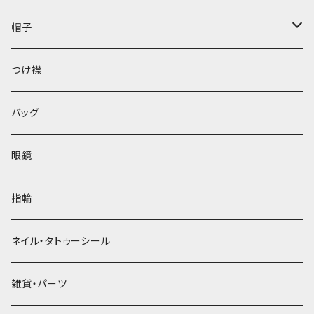
帽子
ベレー帽
つけ襟
バッグ
眼鏡
指輪
ネイル・タトゥーシール
雑貨・パーツ