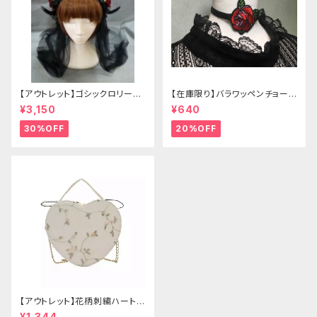
【アウトレット】ゴシックロリータ
【在庫限り】バラワッペンチョーカ
ゴールドクラウン＆ホーン(ヴェ
ー
¥3,150
¥640
ール付き)
30%OFF
20%OFF
【アウトレット】花柄刺繍ハートバ
ッグ
¥1,344