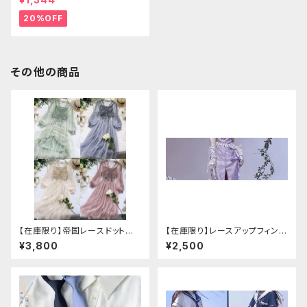
20%OFF
その他の商品
【在庫限り】帝国レースドットワ
【在庫限り】レースアップフィンガ
ンピース
ーレスカバー(パンクチャイナ)
¥3,800
¥2,500