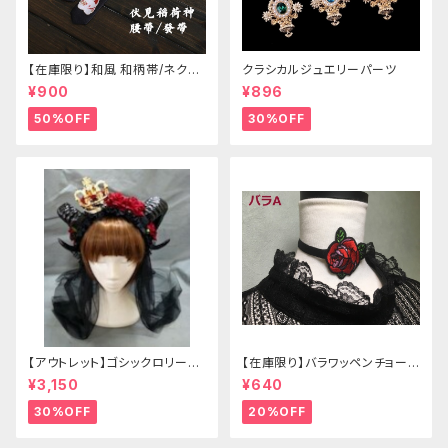
【在庫限り】和風 和柄帯/ネクタ
クラシカルジュエリーパーツ
イ/リボン（狐面/金魚
¥900
¥896
50%OFF
30%OFF
【アウトレット】ゴシックロリータ
【在庫限り】バラワッペンチョーカ
ゴールドクラウン＆ホーン(ヴェ
ー
¥3,150
¥640
ール付き)
30%OFF
20%OFF