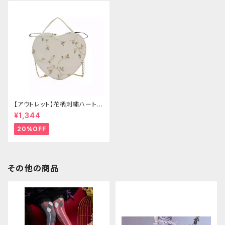
【アウトレット】花柄刺繍ハートバ
ッグ
¥1,344
20%OFF
その他の商品