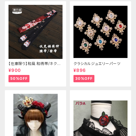
【在庫限り】和風 和柄帯/ネクタ
クラシカルジュエリーパーツ
イ/リボン（狐面/金魚
¥900
¥896
50%OFF
30%OFF