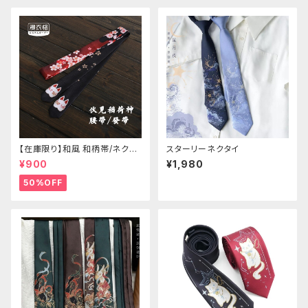
【在庫限り】和風 和柄帯/ネクタ
スターリーネクタイ
イ/リボン（狐面/金魚
¥900
¥1,980
50%OFF