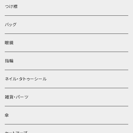
ベレー帽
つけ襟
バッグ
眼鏡
指輪
ネイル・タトゥーシール
雑貨・パーツ
傘