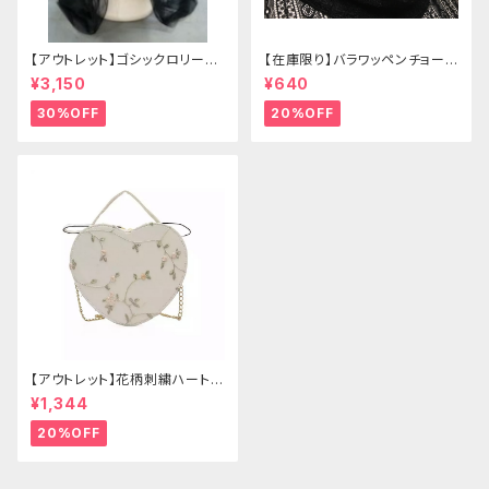
【アウトレット】ゴシックロリータ
【在庫限り】バラワッペンチョーカ
ゴールドクラウン＆ホーン(ヴェ
ー
¥3,150
¥640
ール付き)
30%OFF
20%OFF
【アウトレット】花柄刺繍ハートバ
ッグ
¥1,344
20%OFF