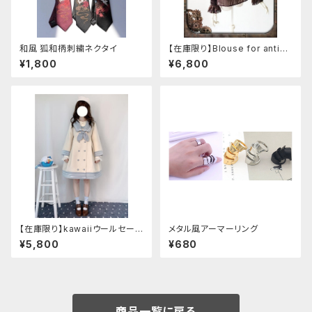
和風 狐和柄刺繍ネクタイ
【在庫限り】Blouse for antiqu
e automaton
¥1,800
¥6,800
【在庫限り】kawaiiウールセーラ
メタル風アーマーリング
ージャケット(胸元リボン付き) M
¥5,800
¥680
サイズ
商品一覧に戻る