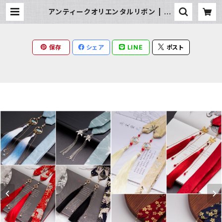
アンティークオリエンタルリボン | Mi
lky Rag
保存
シェア
LINE
ポスト