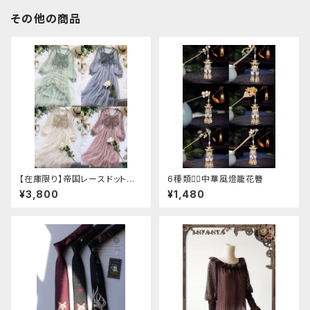
その他の商品
【在庫限り】帝国レースドットワ
6種類❁⃘中華風燈籠花簪
ンピース
¥3,800
¥1,480