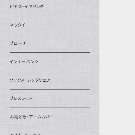
ヘアクリップ
ピアス・イヤリング
ヘッドドレス・カチューシャ
ネクタイ
ヘアゴム
ブローチ
簪
インナーパンツ
ソックス・レッグウェア
ブレスレット
お袖どめ・アームカバー