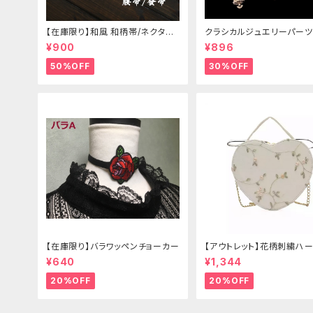
【在庫限り】和風 和柄帯/ネクタイ/
クラシカルジュエリーパーツ
リボン（狐面/金魚
¥900
¥896
50%OFF
30%OFF
【在庫限り】バラワッペンチョーカー
【アウトレット】花柄刺繍ハー
グ
¥640
¥1,344
20%OFF
20%OFF