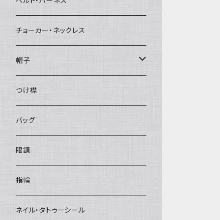
ベルト・ハーネス
チョーカー・ネックレス
帽子
ベレー帽
つけ襟
バッグ
眼鏡
指輪
ネイル・タトゥーシール