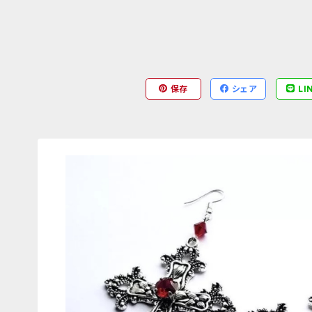
保存
シェア
LI