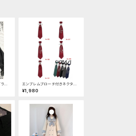
ブラウ
エンブレムブローチ付きネクタイ
(レッド)
¥1,980