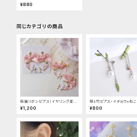
¥880
同じカテゴリの商品
桜猫リボンピアス（イヤリング変更
笹x竹ピアス・イチョウｘね
可能
¥1,200
¥800