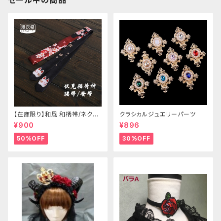
セール中の商品
【在庫限り】和風 和柄帯/ネクタ
クラシカルジュエリーパーツ
イ/リボン（狐面/金魚
¥900
¥896
50%OFF
30%OFF