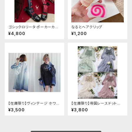
ゴシックロリータ ポーカーカー
なるとヘアクリップ
ド柄 プリントタイツ
¥4,800
¥1,200
【在庫限り】ヴィンテージ ホワイ
【在庫限り】帝国レースドットワ
トタイガー チョンサム ショートス
ンピース
¥3,500
¥3,800
リーブ