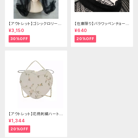
【アウトレット】ゴシックロリータ
【在庫限り】バラワッペンチョーカ
ゴールドクラウン＆ホーン(ヴェ
ー
¥3,150
¥640
ール付き)
30%OFF
20%OFF
【アウトレット】花柄刺繍ハートバ
ッグ
¥1,344
20%OFF