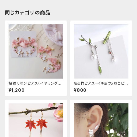
同じカテゴリの商品
桜猫リボンピアス（イヤリング変
笹x竹ピアス・イチョウｘねこピア
更可能
ス
¥1,200
¥800