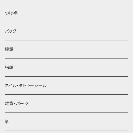
ベレー帽
つけ襟
バッグ
眼鏡
指輪
ネイル・タトゥーシール
雑貨・パーツ
傘