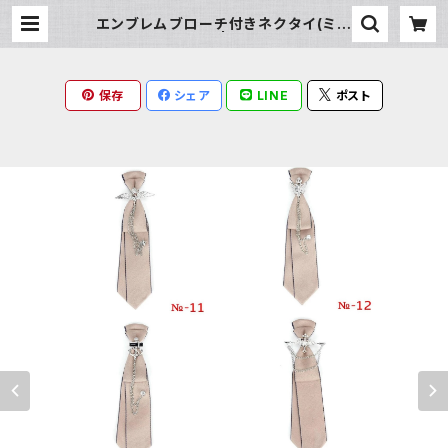
エンブレムブローチ付きネクタイ(ミル
クベージュ) | Milky Rag
保存
シェア
LINE
ポスト