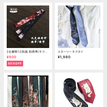
【在庫限り】和風 和柄帯/ネクタ
スターリーネクタイ
イ/リボン（狐面/金魚
¥900
¥1,980
50%OFF