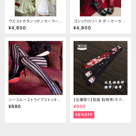
ウエストボタンリボンセーラーワ
ゴシックロリータ ポーカーカー
ンピース
ド柄 プリントタイツ
¥4,800
¥4,800
シースルーストライプストッキン
【在庫限り】和風 和柄帯/ネクタ
グ
イ/リボン（狐面/金魚
¥880
¥900
50%OFF