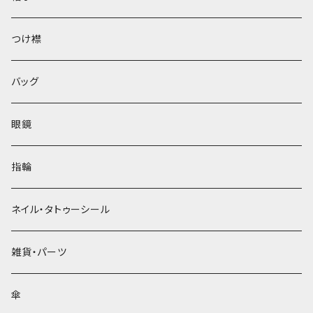
ベレー帽
つけ襟
バッグ
眼鏡
指輪
ネイル・タトゥーシール
雑貨・パーツ
傘