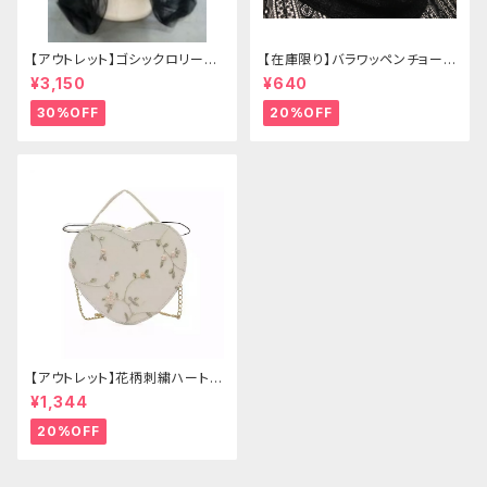
【アウトレット】ゴシックロリータ
【在庫限り】バラワッペンチョーカ
ゴールドクラウン＆ホーン(ヴェ
ー
¥3,150
¥640
ール付き)
30%OFF
20%OFF
【アウトレット】花柄刺繍ハートバ
ッグ
¥1,344
20%OFF