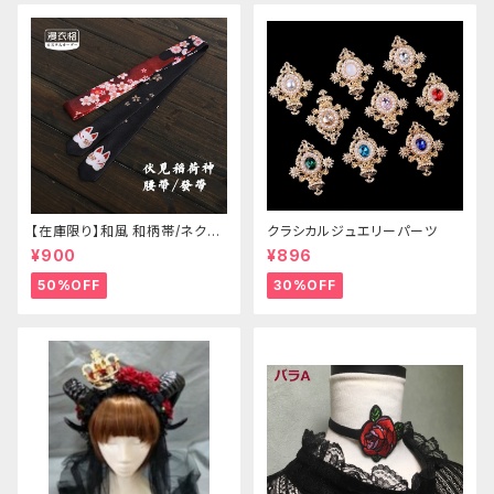
【在庫限り】和風 和柄帯/ネクタ
クラシカルジュエリーパーツ
イ/リボン（狐面/金魚
¥900
¥896
50%OFF
30%OFF