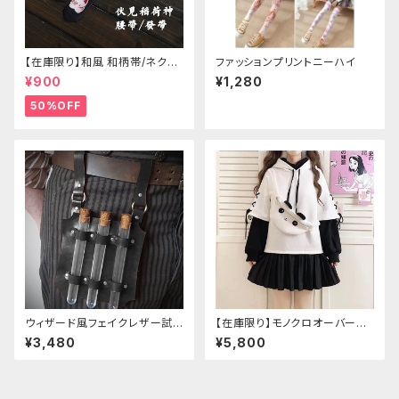
【在庫限り】和風 和柄帯/ネクタ
ファッションプリントニーハイ
イ/リボン（狐面/金魚
¥900
¥1,280
50%OFF
ウィザード風フェイクレザー試
【在庫限り】モノクロオーバーサ
験管ホルダー
イズパンダパーカー
¥3,480
¥5,800