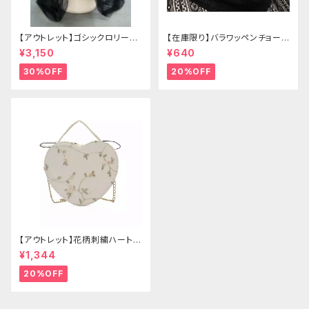
【アウトレット】ゴシックロリータ
【在庫限り】バラワッペンチョーカ
ゴールドクラウン＆ホーン(ヴェ
ー
¥3,150
¥640
ール付き)
30%OFF
20%OFF
【アウトレット】花柄刺繍ハートバ
ッグ
¥1,344
20%OFF