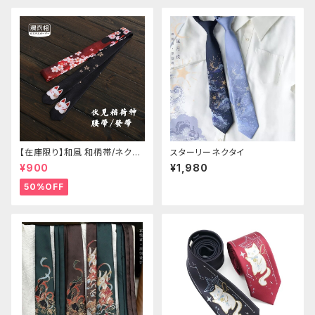
【在庫限り】和風 和柄帯/ネクタ
スターリーネクタイ
イ/リボン（狐面/金魚
¥900
¥1,980
50%OFF