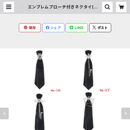
エンブレムブローチ付きネクタイ(ブラ
ック) | Milky Rag
保存
シェア
LINE
ポスト