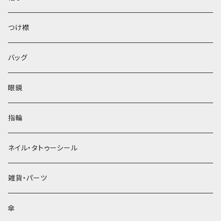
ベレー帽
つけ襟
バッグ
眼鏡
指輪
ネイル・タトゥーシール
雑貨・パーツ
傘