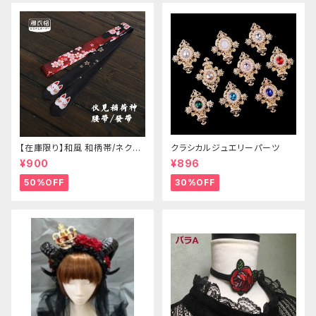
【在庫限り】和風 和柄帯/ネクタ
クラシカルジュエリーパーツ
イ/リボン（狐面/金魚
¥900
¥896
50%OFF
30%OFF