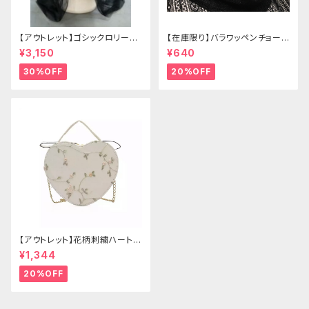
【アウトレット】ゴシックロリータ
【在庫限り】バラワッペンチョーカ
ゴールドクラウン＆ホーン(ヴェ
ー
¥3,150
¥640
ール付き)
30%OFF
20%OFF
【アウトレット】花柄刺繍ハートバ
ッグ
¥1,344
20%OFF