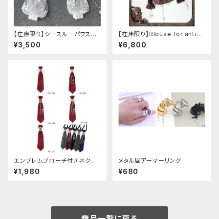
【在庫限り】シースルーパフスリ
【在庫限り】Blouse for antiqu
ーブ刺繍ブラウス
e automaton
¥3,500
¥6,800
エンブレムブローチ付きネクタ
メタル風アーマーリング
イ(レッド)
¥1,980
¥680
商品一覧に戻る