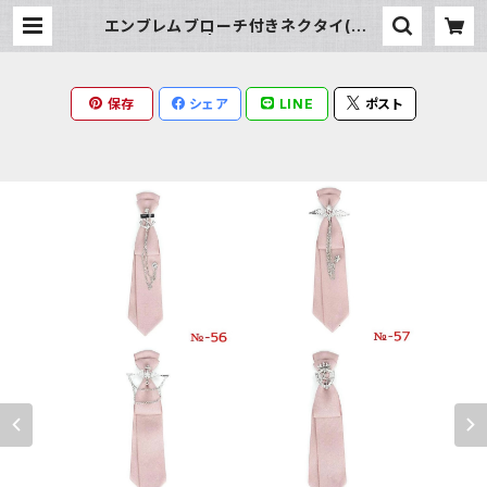
エンブレムブローチ付きネクタイ(ピン
ク) | Milky Rag
保存
シェア
LINE
ポスト