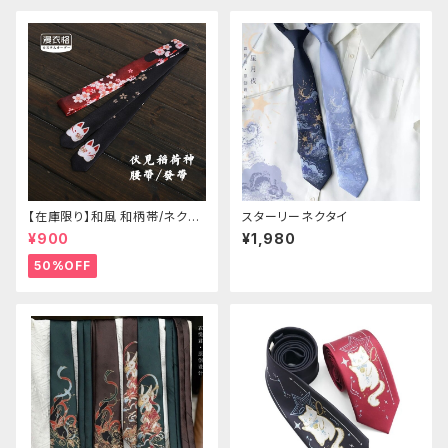
【在庫限り】和風 和柄帯/ネクタ
スターリーネクタイ
イ/リボン（狐面/金魚
¥900
¥1,980
50%OFF