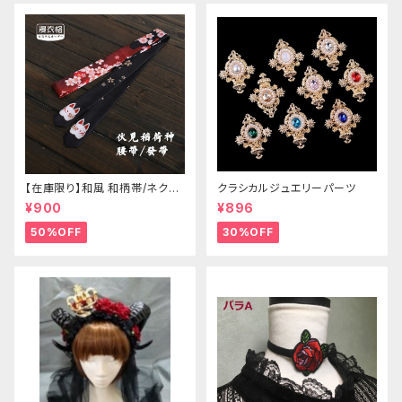
【在庫限り】和風 和柄帯/ネクタ
クラシカルジュエリーパーツ
イ/リボン（狐面/金魚
¥900
¥896
50%OFF
30%OFF