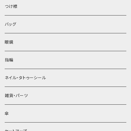
ベレー帽
つけ襟
バッグ
眼鏡
指輪
ネイル・タトゥーシール
雑貨・パーツ
傘