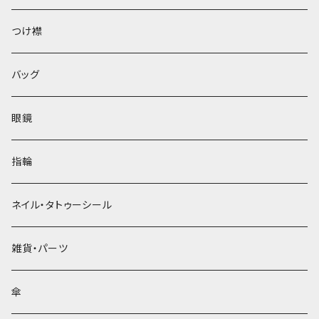
ベレー帽
つけ襟
バッグ
眼鏡
指輪
ネイル・タトゥーシール
雑貨・パーツ
傘