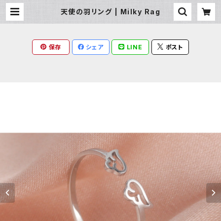
天使の羽リング | Milky Rag
保存
シェア
LINE
ポスト