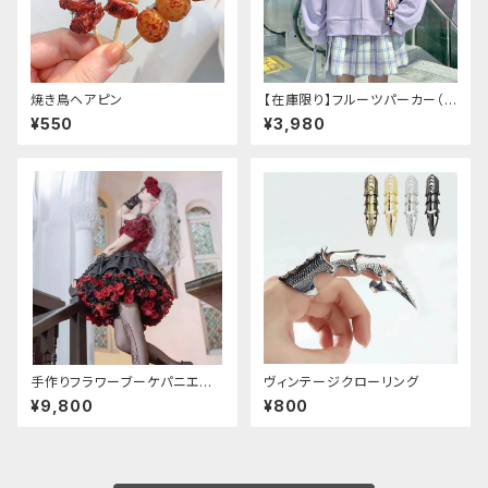
焼き鳥ヘアピン
【在庫限り】フルーツパーカー（ブ
ルべリ、ブドウ、キウイ、チェリー、
¥550
¥3,980
ぶどう
手作りフラワーブーケパニエ
ヴィンテージクローリング
（❁⃘5色展開❁⃘）
¥9,800
¥800