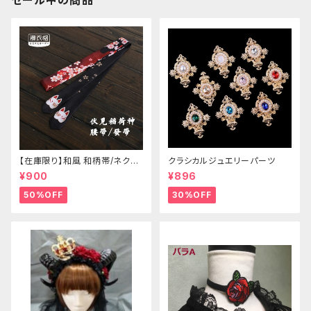
セール中の商品
【在庫限り】和風 和柄帯/ネクタ
クラシカルジュエリーパーツ
イ/リボン（狐面/金魚
¥900
¥896
50%OFF
30%OFF