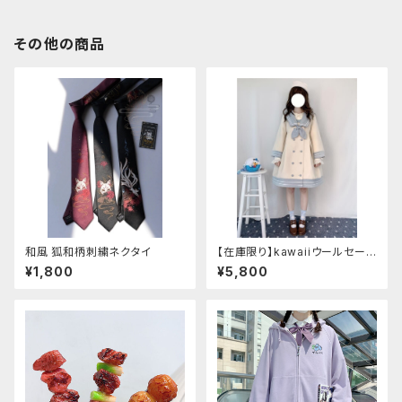
その他の商品
和風 狐和柄刺繍ネクタイ
【在庫限り】kawaiiウールセーラ
ージャケット(胸元リボン付き) M
¥1,800
¥5,800
サイズ