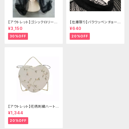
【アウトレット】ゴシックロリータ
【在庫限り】バラワッペンチョーカ
ゴールドクラウン＆ホーン(ヴェ
ー
¥3,150
¥640
ール付き)
30%OFF
20%OFF
【アウトレット】花柄刺繍ハートバ
ッグ
¥1,344
20%OFF