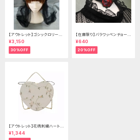
【アウトレット】ゴシックロリータ
【在庫限り】バラワッペンチョーカ
ゴールドクラウン＆ホーン(ヴェ
ー
¥3,150
¥640
ール付き)
30%OFF
20%OFF
【アウトレット】花柄刺繍ハートバ
ッグ
¥1,344