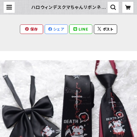
ハロウィンデスクマちゃんリボンネク
タイセット | Milky Rag
保存
シェア
LINE
ポスト