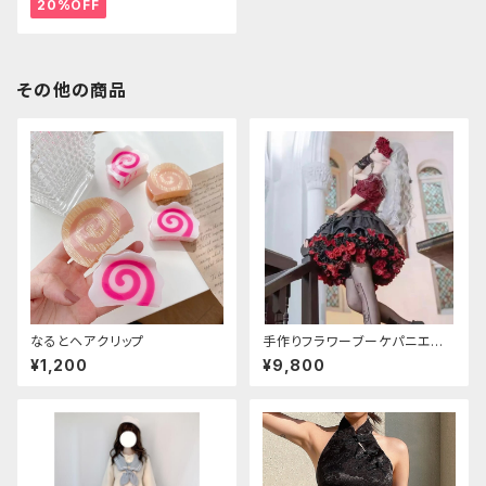
20%OFF
その他の商品
なるとヘアクリップ
手作りフラワーブーケパニエ
（❁⃘5色展開❁⃘）
¥1,200
¥9,800