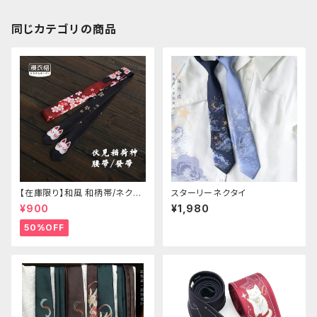
同じカテゴリの商品
【在庫限り】和風 和柄帯/ネクタ
スターリーネクタイ
イ/リボン（狐面/金魚
¥900
¥1,980
50%OFF