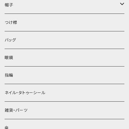
帽子
ベレー帽
つけ襟
バッグ
眼鏡
指輪
ネイル・タトゥーシール
雑貨・パーツ
傘