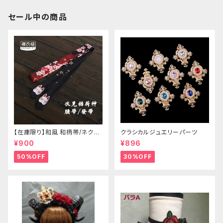
セール中の商品
【在庫限り】和風 和柄帯/ネクタ
クラシカルジュエリーパーツ
イ/リボン（狐面/金魚
¥900
¥896
50%OFF
30%OFF