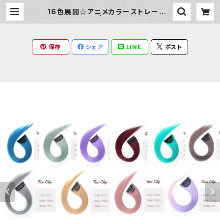
16色展開☆アニメカラーストレートエ
クステ | Milky Rag
保存
シェア
LINE
ポスト