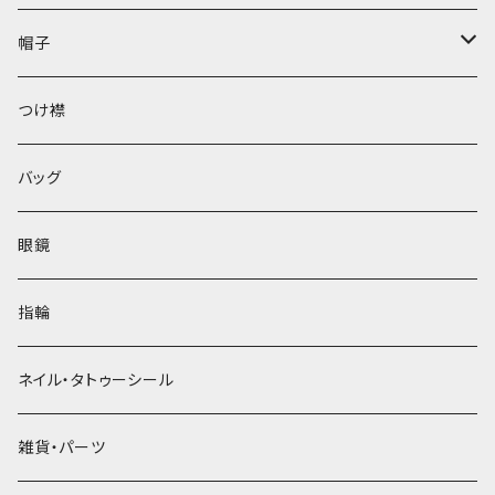
帽子
ベレー帽
つけ襟
バッグ
眼鏡
指輪
ネイル・タトゥーシール
雑貨・パーツ