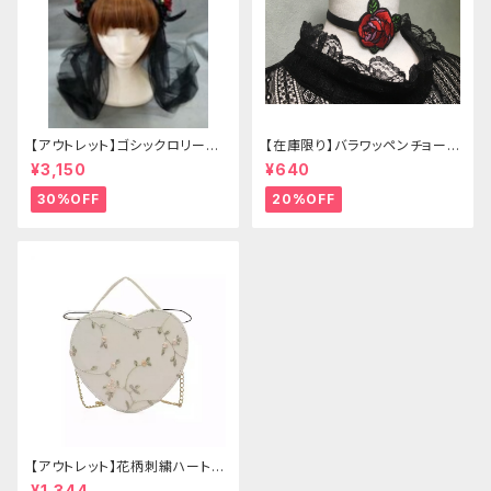
【アウトレット】ゴシックロリータ
【在庫限り】バラワッペンチョーカ
ゴールドクラウン＆ホーン(ヴェ
ー
¥3,150
¥640
ール付き)
30%OFF
20%OFF
【アウトレット】花柄刺繍ハートバ
ッグ
¥1,344