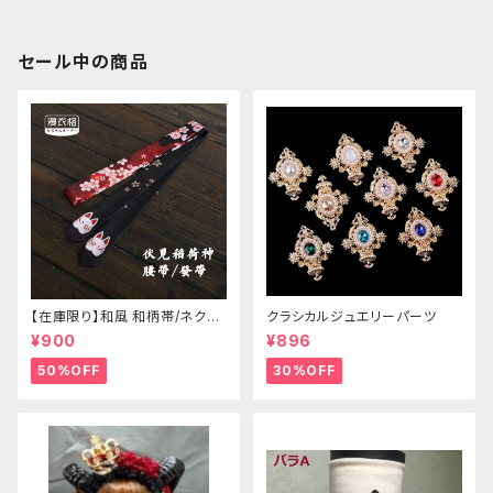
セール中の商品
【在庫限り】和風 和柄帯/ネクタ
クラシカルジュエリーパーツ
イ/リボン（狐面/金魚
¥900
¥896
50%OFF
30%OFF