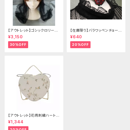
【アウトレット】ゴシックロリータ
【在庫限り】バラワッペンチョーカ
ゴールドクラウン＆ホーン(ヴェ
ー
¥3,150
¥640
ール付き)
30%OFF
20%OFF
【アウトレット】花柄刺繍ハートバ
ッグ
¥1,344
20%OFF