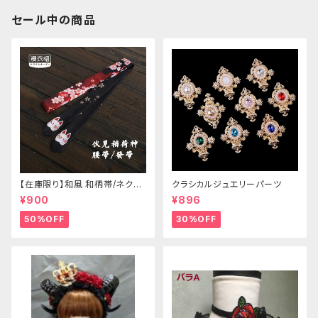
セール中の商品
【在庫限り】和風 和柄帯/ネクタ
クラシカルジュエリーパーツ
イ/リボン（狐面/金魚
¥900
¥896
50%OFF
30%OFF