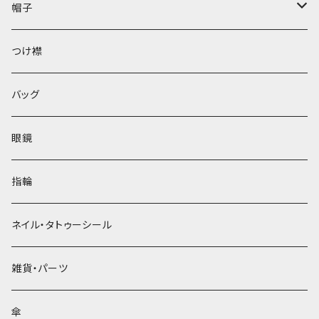
帽子
ベレー帽
つけ襟
バッグ
眼鏡
指輪
ネイル・タトゥーシール
雑貨・パーツ
傘