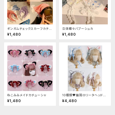
ギンガムチェックスカーフカチュ
立体蝶々バブーシュカ
ーシャ
¥1,480
¥1,480
ねこみみメイドカチューシャ
10種類♥猫耳ロリータヘッドド
レス
¥1,480
¥4,480