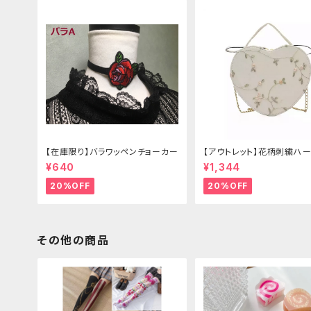
【在庫限り】バラワッペンチョーカー
【アウトレット】花柄刺繍ハー
グ
¥640
¥1,344
20%OFF
20%OFF
その他の商品