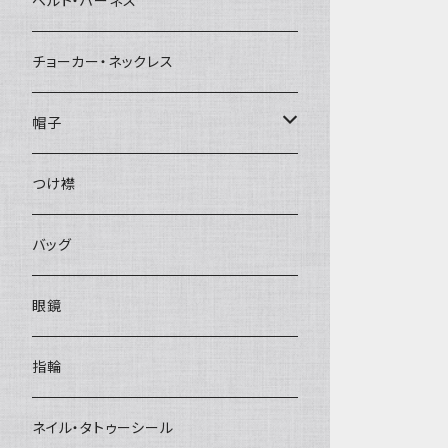
ベルト・ハーネス
チョーカー・ネックレス
帽子
ベレー帽
つけ襟
バッグ
眼鏡
指輪
ネイル・タトゥーシール