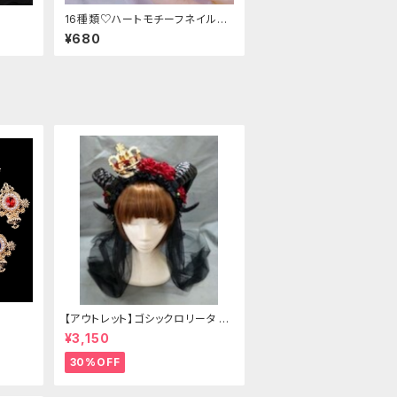
16種類♡ハートモチーフネイルチ
ップ
¥680
【アウトレット】ゴシックロリータ ゴ
ールドクラウン＆ホーン(ヴェール
¥3,150
付き)
30%OFF