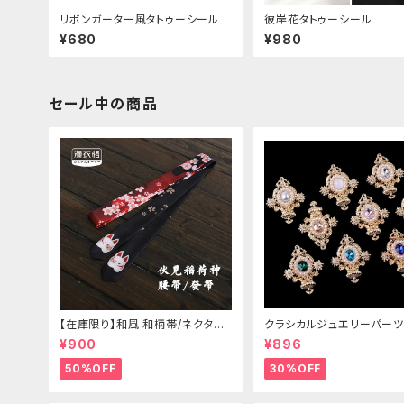
リボンガーター風タトゥーシール
彼岸花タトゥーシール
¥680
¥980
セール中の商品
【在庫限り】和風 和柄帯/ネクタイ/
クラシカルジュエリーパーツ
リボン（狐面/金魚
¥900
¥896
50%OFF
30%OFF