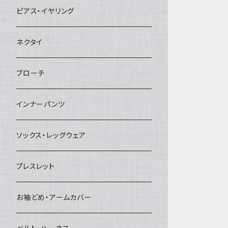
ヘアクリップ
ピアス・イヤリング
ヘッドドレス・カチューシャ
ネクタイ
ヘアゴム
ブローチ
簪
インナーパンツ
ソックス・レッグウェア
ブレスレット
お袖どめ・アームカバー