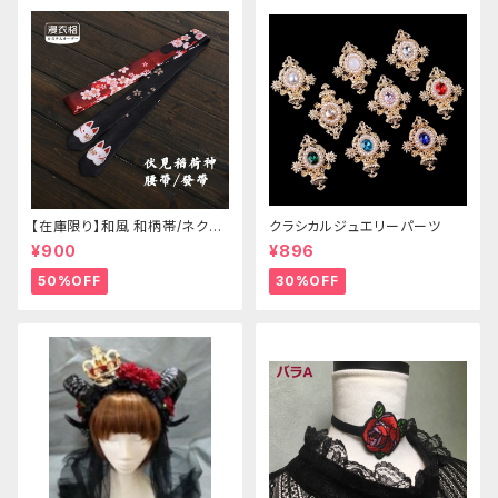
【在庫限り】和風 和柄帯/ネクタ
クラシカルジュエリーパーツ
イ/リボン（狐面/金魚
¥900
¥896
50%OFF
30%OFF