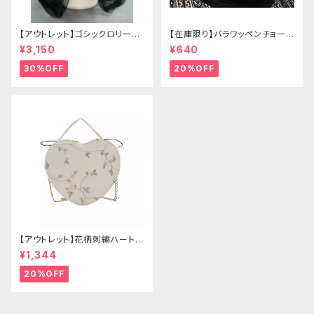
【アウトレット】ゴシックロリータ
【在庫限り】バラワッペンチョーカ
ゴールドクラウン＆ホーン(ヴェ
ー
¥3,150
¥640
ール付き)
30%OFF
20%OFF
【アウトレット】花柄刺繍ハートバ
ッグ
¥1,344
20%OFF