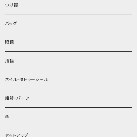
ベレー帽
つけ襟
バッグ
眼鏡
指輪
ネイル・タトゥーシール
雑貨・パーツ
傘
セットアップ