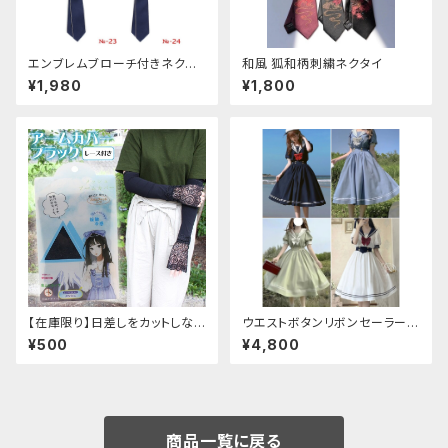
エンブレムブローチ付きネクタ
和風 狐和柄刺繍ネクタイ
イ(ネイビー)
¥1,980
¥1,800
【在庫限り】日差しをカットしな
ウエストボタンリボンセーラーワ
がら手元もオシャレに♪ UVア
ンピース
¥500
¥4,800
ームカバー ブラック レース
付き
商品一覧に戻る