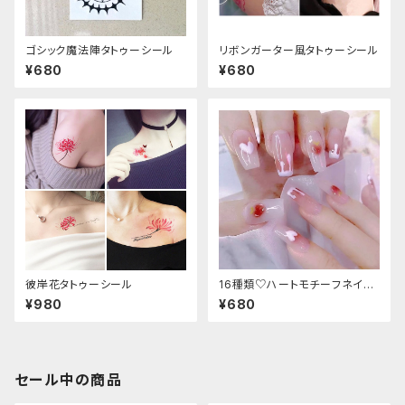
ゴシック魔法陣タトゥーシール
リボンガーター風タトゥーシール
¥680
¥680
彼岸花タトゥーシール
16種類♡ハートモチーフネイル
チップ
¥980
¥680
セール中の商品