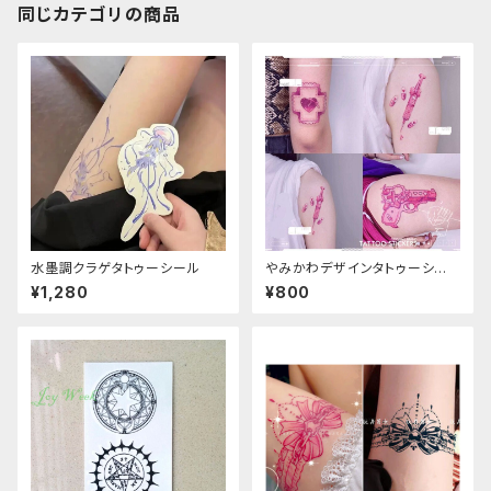
同じカテゴリの商品
水墨調クラゲタトゥーシール
やみかわデザインタトゥーシー
ル
¥1,280
¥800