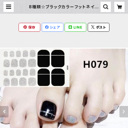
8種類☆ブラックカラーフットネイル
シール | Milky Rag
保存
シェア
LINE
ポスト