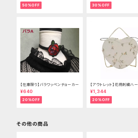
50%OFF
30%OFF
【在庫限り】バラワッペンチョーカー
【アウトレット】花柄刺繍ハー
グ
¥640
¥1,344
20%OFF
20%OFF
その他の商品