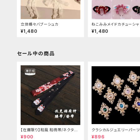
立体蝶々バブーシュカ
ねこみみメイドカチューシャ
¥1,480
¥1,480
セール中の商品
【在庫限り】和風 和柄帯/ネクタイ/
クラシカルジュエリーパーツ
リボン（狐面/金魚
¥900
¥896