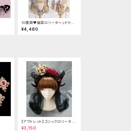
10種類♥猫耳ロリータヘッドドレ
ス
¥4,480
【アウトレット】ゴシックロリータ ゴ
ールドクラウン＆ホーン(ヴェール
¥3,150
付き)