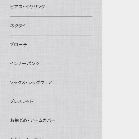
ヘアクリップ
ピアス・イヤリング
ヘッドドレス・カチューシャ
ネクタイ
ヘアゴム
ブローチ
簪
インナーパンツ
ソックス・レッグウェア
ブレスレット
お袖どめ・アームカバー