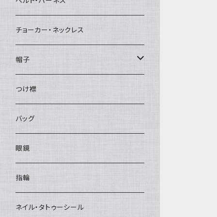
ベルト・ハーネス
チョーカー・ネックレス
帽子
ベレー帽
つけ襟
バッグ
眼鏡
指輪
ネイル・タトゥーシール