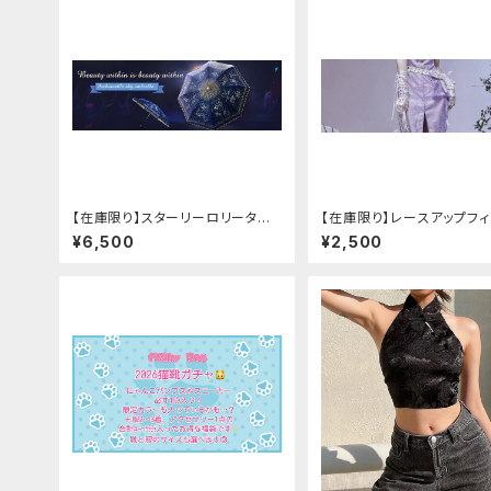
【在庫限り】スターリーロリータア
【在庫限り】レースアップフ
ンブレラ
レスカバー(パンクチャイナ)
¥6,500
¥2,500