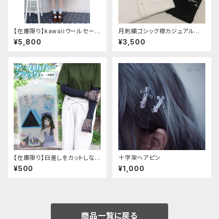
【在庫限り】kawaiiウールセーラ
月刺繍ゴシック襟カジュアルブラ
ージャケット(胸元リボン付き) M
ウス(長袖)
¥5,800
¥3,500
サイズ
【在庫限り】日差しをカットしな
十字架ヘアピン
がら手元もオシャレに♪ UVア
¥500
¥1,000
ームカバー ブラック レース
付き
商品一覧に戻る