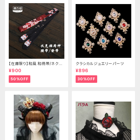
【在庫限り】和風 和柄帯/ネクタ
クラシカルジュエリーパーツ
イ/リボン（狐面/金魚
¥900
¥896
50%OFF
30%OFF