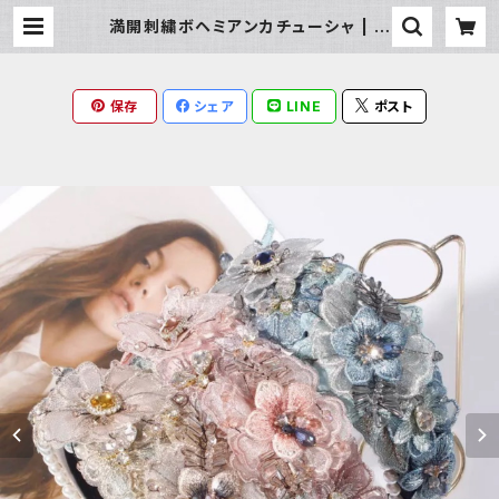
満開刺繍ボヘミアンカチューシャ | M
ilky Rag
保存
シェア
LINE
ポスト