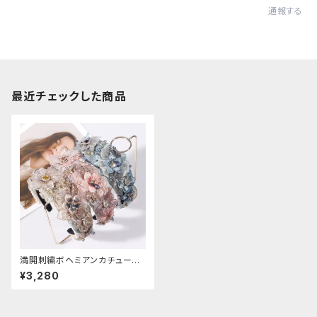
通報する
最近チェックした商品
満開刺繍ボヘミアンカチューシ
ャ
¥3,280