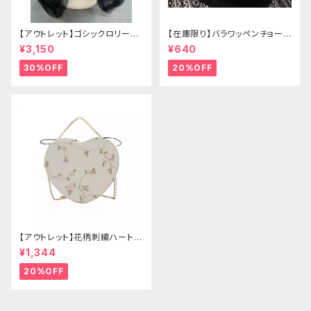
【アウトレット】ゴシックロリータ
【在庫限り】バラワッペンチョーカ
ゴールドクラウン＆ホーン(ヴェ
ー
¥3,150
¥640
ール付き)
30%OFF
20%OFF
【アウトレット】花柄刺繍ハートバ
ッグ
¥1,344
20%OFF