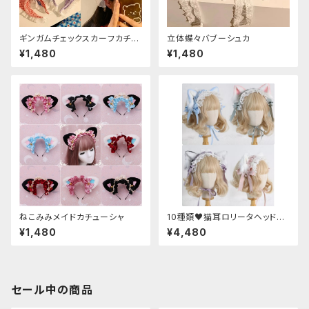
ギンガムチェックスカーフカチュ
立体蝶々バブーシュカ
ーシャ
¥1,480
¥1,480
ねこみみメイドカチューシャ
10種類♥猫耳ロリータヘッドド
レス
¥1,480
¥4,480
セール中の商品