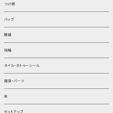
ベレー帽
つけ襟
バッグ
眼鏡
指輪
ネイル・タトゥーシール
雑貨・パーツ
傘
セットアップ