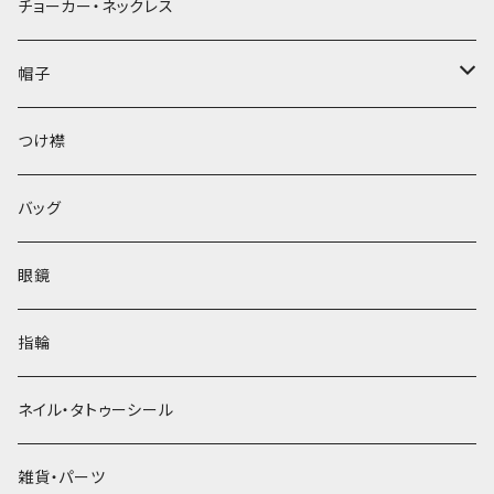
チョーカー・ネックレス
帽子
ベレー帽
つけ襟
バッグ
眼鏡
指輪
ネイル・タトゥーシール
雑貨・パーツ