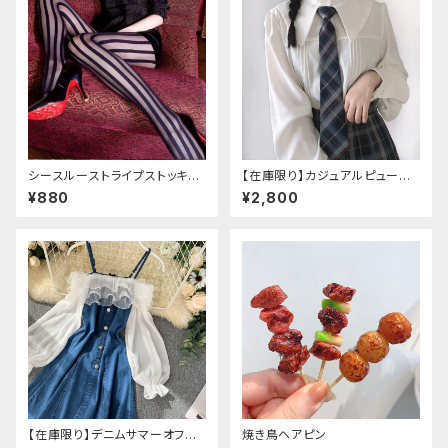
シースルーストライプストッキン
【在庫限り】カジュアルピューリ
グ
タンカラープレッピーブラウス
¥880
¥2,800
【在庫限り】デニムサマーオフシ
焼き鳥ヘアピン