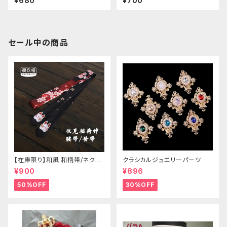
¥680
¥700
セール中の商品
【在庫限り】和風 和柄帯/ネクタ
クラシカルジュエリーパーツ
イ/リボン（狐面/金魚
¥900
¥896
50%OFF
30%OFF