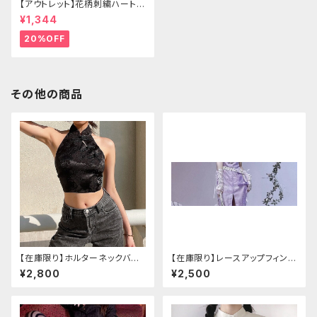
【アウトレット】花柄刺繍ハートバ
ッグ
¥1,344
20%OFF
その他の商品
【在庫限り】ホルターネックバッ
【在庫限り】レースアップフィンガ
クリボンチャイナシャツ
ーレスカバー(パンクチャイナ)
¥2,800
¥2,500