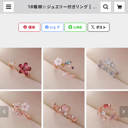
18種類☆ジュエリー付きリング | Mil
ky Rag
保存
シェア
LINE
ポスト