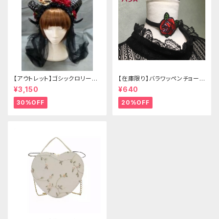
【アウトレット】ゴシックロリータ
【在庫限り】バラワッペンチョーカ
ゴールドクラウン＆ホーン(ヴェ
ー
¥3,150
¥640
ール付き)
30%OFF
20%OFF