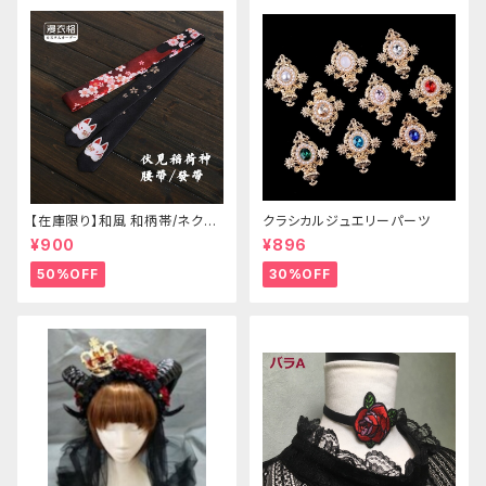
【在庫限り】和風 和柄帯/ネクタ
クラシカルジュエリーパーツ
イ/リボン（狐面/金魚
¥900
¥896
50%OFF
30%OFF