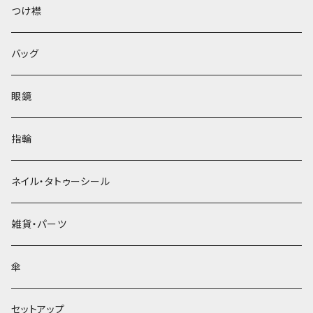
ベレー帽
つけ襟
バッグ
眼鏡
指輪
ネイル・タトゥーシール
雑貨・パーツ
傘
セットアップ