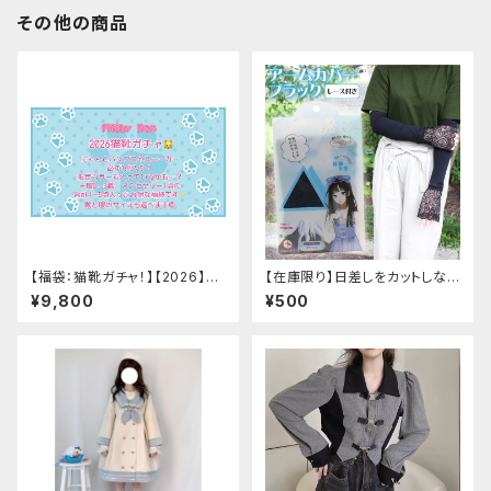
その他の商品
【福袋：猫靴ガチャ！】【2026】Mi
【在庫限り】日差しをカットしな
lky Rag 福袋
がら手元もオシャレに♪ UVア
¥9,800
¥500
ームカバー ブラック レース
付き