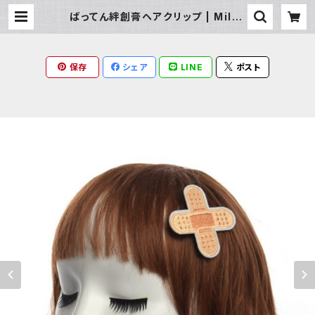
ばってん絆創膏ヘアクリップ | Milky
Rag
保存
シェア
LINE
ポスト