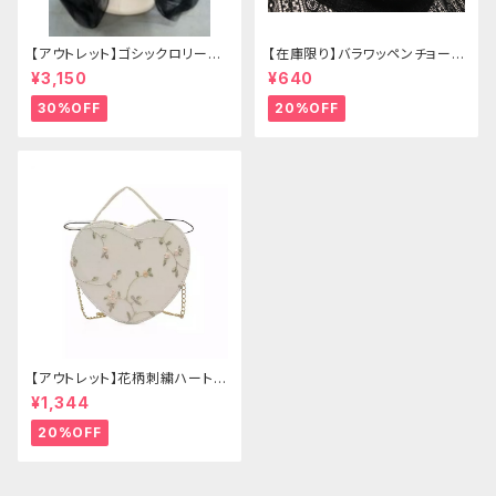
【アウトレット】ゴシックロリータ
【在庫限り】バラワッペンチョーカ
ゴールドクラウン＆ホーン(ヴェ
ー
¥3,150
¥640
ール付き)
30%OFF
20%OFF
【アウトレット】花柄刺繍ハートバ
ッグ
¥1,344
20%OFF