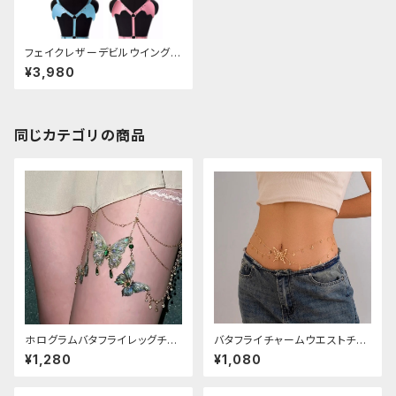
フェイクレザーデビルウイングハ
ーネスベルト
¥3,980
同じカテゴリの商品
ホログラムバタフライレッグチェ
バタフライチャームウエストチェ
ーン
ーン
¥1,280
¥1,080