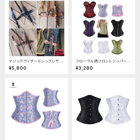
マジックウィザードレッグレザー
フローラル柄フロントジッパーコ
ホルダー
ルセット
¥5,800
¥3,280