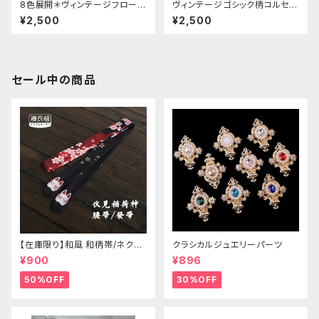
8色展開＊ヴィンテージフローラ
ヴィンテージゴシック柄コルセッ
ル柄コルセット
ト
¥2,500
¥2,500
セール中の商品
【在庫限り】和風 和柄帯/ネクタ
クラシカルジュエリーパーツ
イ/リボン（狐面/金魚
¥900
¥896
50%OFF
30%OFF