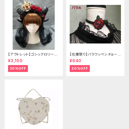
【アウトレット】ゴシックロリータ
【在庫限り】バラワッペンチョーカ
ゴールドクラウン＆ホーン(ヴェ
ー
¥3,150
¥640
ール付き)
30%OFF
20%OFF