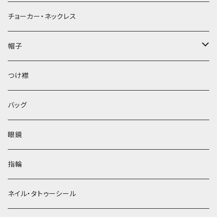
チョーカー・ネックレス
帽子
ベレー帽
つけ襟
バッグ
眼鏡
指輪
ネイル・タトゥーシール