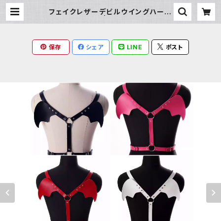
フェイクレザーデビルウイングハーネ
スベルト | Milky Rag
保存
シェア
LINE
ポスト