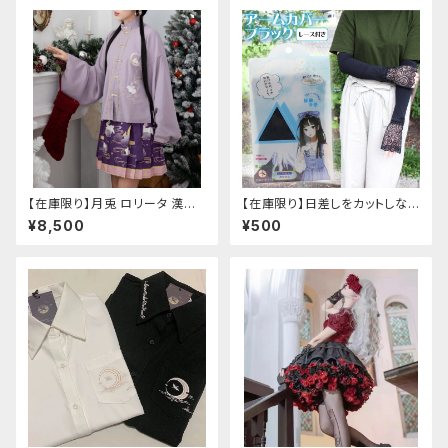
【在庫限り】月兎 ロリータ 漢服
【在庫限り】日差しをカットしな
ツーピース セットアップ チャイ
がら手元もオシャレに♪ UVア
¥8,500
¥500
ナ風 華ロリ ロリィタ 刺繍 和柄
ームカバー ブラック レース
ミニ スカート 紫 ウサギ柄 アジ
付き
アン エスニック ロリータ 原宿
系 青文字系 ガーリー 大人可愛
い カジュアル ファッション 民族
風 コスプレ ロメルチェオ