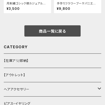
月刺繍ゴシック襟カジュアルブラ
手作りフラワーブーケパニエ
ウス(長袖)
（❁⃘5色展開❁⃘）
¥3,500
¥9,800
商品一覧に戻る
CATEGORY
【在庫アリ/即納】
【アウトレット】
ヘアアクセサリー
ヘアクリップ
ピアス・イヤリング