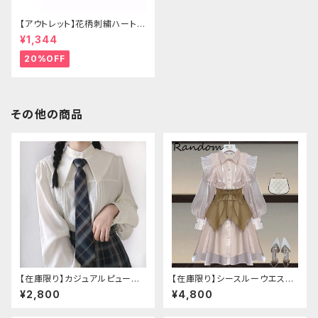
【アウトレット】花柄刺繍ハートバ
ッグ
¥1,344
20%OFF
その他の商品
【在庫限り】カジュアルピューリ
【在庫限り】シースルーウエスト
タンカラープレッピーブラウス
ベルトワンピースセットアップ（ラ
¥2,800
¥4,800
イトピンク：Lサイズ