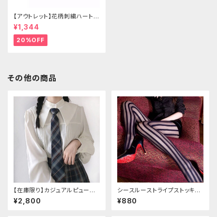
【アウトレット】花柄刺繍ハートバ
ッグ
¥1,344
20%OFF
その他の商品
【在庫限り】カジュアルピューリ
シースルーストライプストッキン
タンカラープレッピーブラウス
グ
¥2,800
¥880