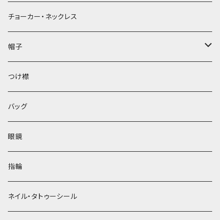
チョーカー・ネックレス
帽子
ベレー帽
つけ襟
バッグ
眼鏡
指輪
ネイル・タトゥーシール