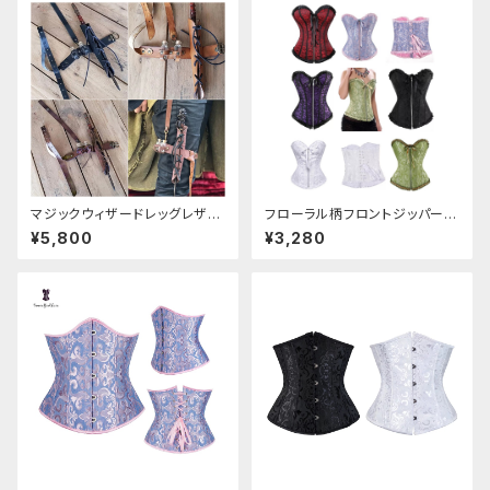
マジックウィザードレッグレザー
フローラル柄フロントジッパーコ
ホルダー
ルセット
¥5,800
¥3,280