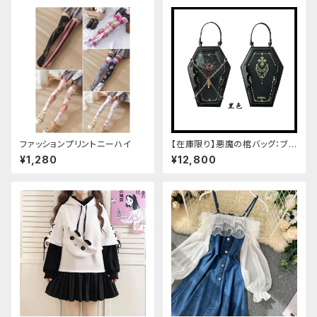
ファッションプリントニーハイ
【在庫限り】悪魔の棺バッグ：ブラ
ック
¥1,280
¥12,800