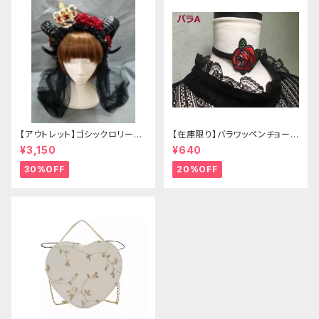
【アウトレット】ゴシックロリータ
【在庫限り】バラワッペンチョーカ
ゴールドクラウン＆ホーン(ヴェ
ー
¥3,150
¥640
ール付き)
30%OFF
20%OFF