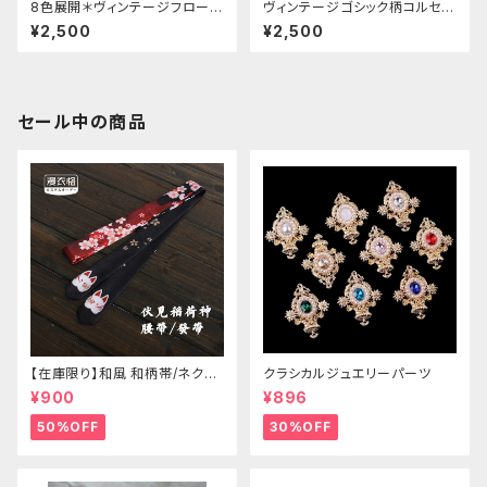
8色展開＊ヴィンテージフローラ
ヴィンテージゴシック柄コルセッ
ル柄コルセット
ト
¥2,500
¥2,500
セール中の商品
【在庫限り】和風 和柄帯/ネクタ
クラシカルジュエリーパーツ
イ/リボン（狐面/金魚
¥900
¥896
50%OFF
30%OFF