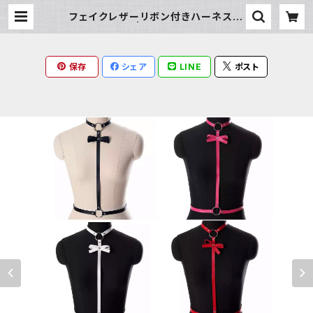
フェイクレザーリボン付きハーネスベ
ルト | Milky Rag
保存
シェア
LINE
ポスト