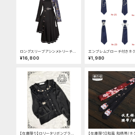
ロングスリーブアシンメトリーチャ
エンブレムブローチ付きネ
イナドレス
(ネイビー)
¥16,800
¥1,980
【在庫限り】ロリータリボンブラウ
【在庫限り】和風 和柄帯/ネ