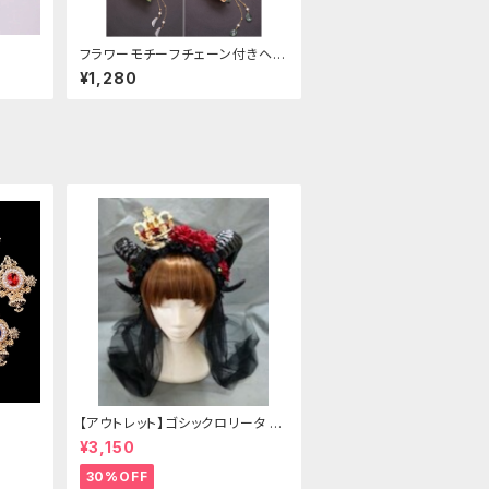
フラワーモチーフチェーン付きヘア
クリップ
¥1,280
【アウトレット】ゴシックロリータ ゴ
ールドクラウン＆ホーン(ヴェール
¥3,150
付き)
30%OFF