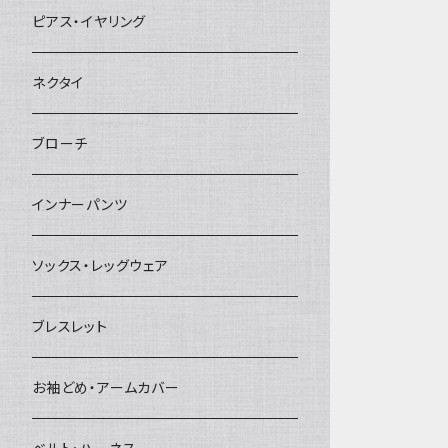
ヘアクリップ
ピアス・イヤリング
ヘッドドレス・カチューシャ
ネクタイ
ヘアゴム
ブローチ
簪
インナーパンツ
ソックス・レッグウェア
ブレスレット
お袖どめ・アームカバー