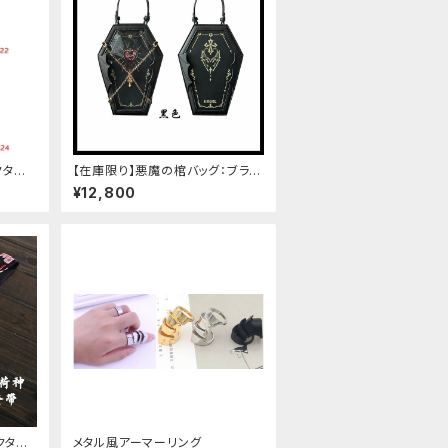
クタイ
【在庫限り】悪魔の棺バッグ：ブラッ
ク
¥12,800
クタイ/
メタル風アーマーリング