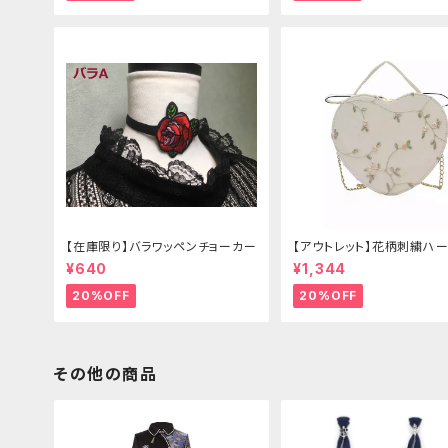
【在庫限り】バラワッペンチョーカー
【アウトレット】花柄刺繍ハー
グ
¥640
¥1,344
20%OFF
20%OFF
その他の商品