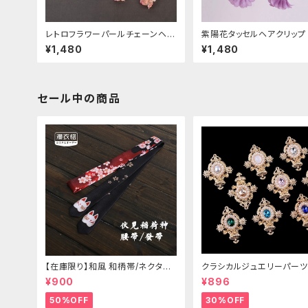
レトロフラワーパールチェーンヘア
紫陽花タッセルヘアクリップ
クリップ
¥1,480
¥1,480
セール中の商品
【在庫限り】和風 和柄帯/ネクタイ/
クラシカルジュエリーパーツ
リボン（狐面/金魚
¥900
¥896
50%OFF
30%OFF