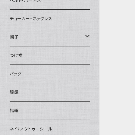
ベルト・ハーネス
チョーカー・ネックレス
帽子
ベレー帽
つけ襟
バッグ
眼鏡
指輪
ネイル・タトゥーシール