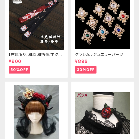
【在庫限り】和風 和柄帯/ネクタ
クラシカルジュエリーパーツ
イ/リボン（狐面/金魚
¥900
¥896
50%OFF
30%OFF