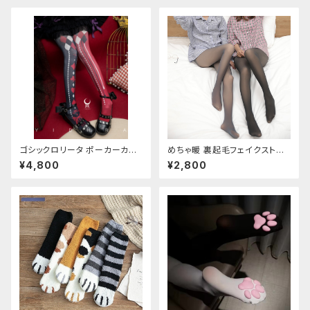
ゴシックロリータ ポーカーカー
めちゃ暖 裏起毛フェイクストッ
ド柄 プリントタイツ
キング
¥4,800
¥2,800