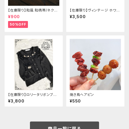
【在庫限り】和風 和柄帯/ネクタ
【在庫限り】ヴィンテージ ホワイ
イ/リボン（狐面/金魚
トタイガー チョンサム ショートス
¥900
¥3,500
リーブ
50%OFF
【在庫限り】ロリータリボンブラ
焼き鳥ヘアピン
ウス：フリーサイズ
¥3,800
¥550
商品一覧に戻る