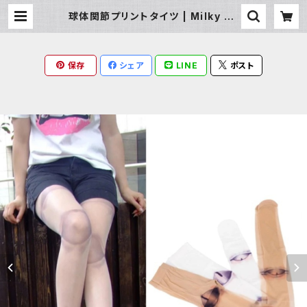
球体関節プリントタイツ | Milky Ra
g
保存
シェア
LINE
ポスト