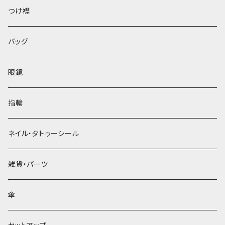
ベレー帽
つけ襟
バッグ
眼鏡
指輪
ネイル・タトゥーシール
雑貨・パーツ
傘