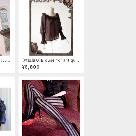
❁⃘5
【在庫限り】Blouse for antique
automaton
¥6,800