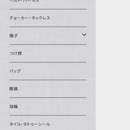
ベルト・ハーネス
チョーカー・ネックレス
帽子
ベレー帽
つけ襟
バッグ
眼鏡
指輪
ネイル・タトゥーシール