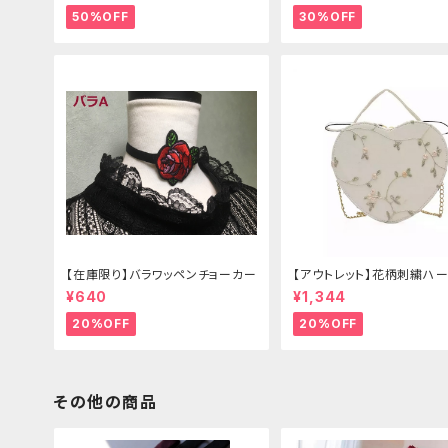
50%OFF
30%OFF
【在庫限り】バラワッペンチョーカー
【アウトレット】花柄刺繍ハー
グ
¥640
¥1,344
20%OFF
20%OFF
その他の商品