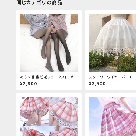
同じカテゴリの商品
めちゃ暖 裏起毛フェイクストッキン
スターリーワイヤーパニエ
グ
¥2,800
¥3,500