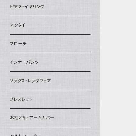
ヘアクリップ
ピアス・イヤリング
ヘッドドレス・カチューシャ
ネクタイ
ヘアゴム
ブローチ
簪
インナーパンツ
ソックス・レッグウェア
ブレスレット
お袖どめ・アームカバー