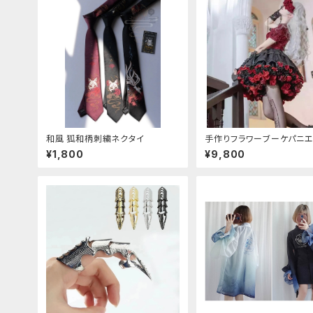
和風 狐和柄刺繍ネクタイ
手作りフラワーブーケパニエ（
色展開❁⃘）
¥1,800
¥9,800