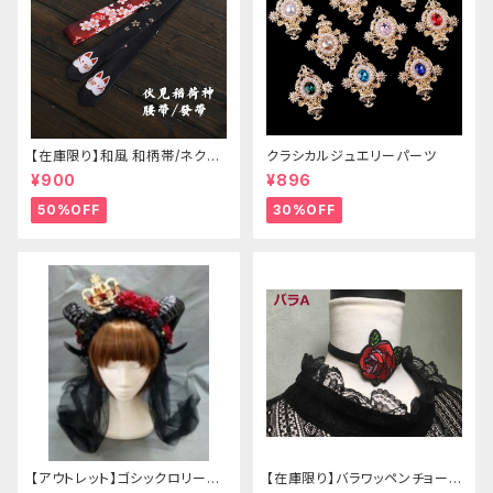
【在庫限り】和風 和柄帯/ネクタ
クラシカルジュエリーパーツ
イ/リボン（狐面/金魚
¥900
¥896
50%OFF
30%OFF
【アウトレット】ゴシックロリータ
【在庫限り】バラワッペンチョーカ