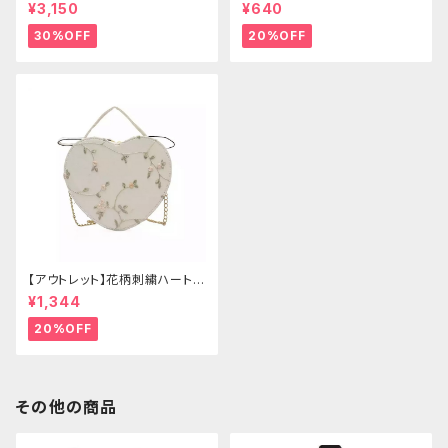
ゴールドクラウン＆ホーン(ヴェ
ー
¥3,150
¥640
ール付き)
30%OFF
20%OFF
【アウトレット】花柄刺繍ハートバ
ッグ
¥1,344
20%OFF
その他の商品