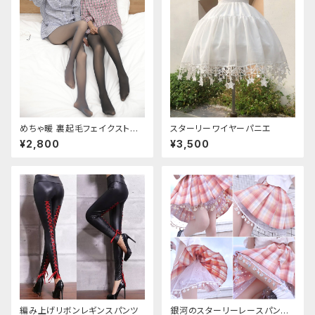
めちゃ暖 裏起毛フェイクストッ
スターリーワイヤーパニエ
キング
¥2,800
¥3,500
編み上げリボンレギンスパンツ
銀河のスターリーレースパンツ