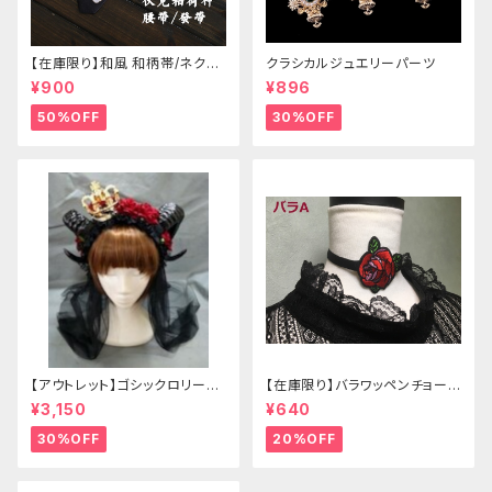
【在庫限り】和風 和柄帯/ネクタ
クラシカルジュエリーパーツ
イ/リボン（狐面/金魚
¥900
¥896
50%OFF
30%OFF
【アウトレット】ゴシックロリータ
【在庫限り】バラワッペンチョーカ
ゴールドクラウン＆ホーン(ヴェ
ー
¥3,150
¥640
ール付き)
30%OFF
20%OFF