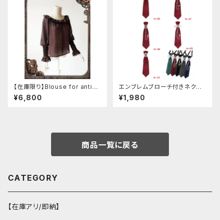
【在庫限り】Blouse for antiqu
エンブレムブローチ付きネクタ
e automaton
イ(レッド)
¥6,800
¥1,980
商品一覧に戻る
CATEGORY
【在庫アリ/即納】