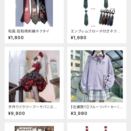
和風 狐和柄刺繍ネクタイ
エンブレムブローチ付きネクタ
イ(グリーン)
¥1,800
¥1,980
手作りフラワーブーケパニエ
【在庫限り】フルーツパーカー（ブ
（❁⃘5色展開❁⃘）
ルべリ、ブドウ、キウイ、チェリー、
¥9,800
¥3,980
ぶどう