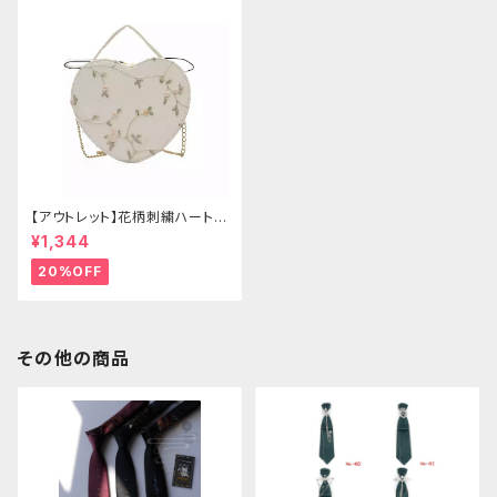
【アウトレット】花柄刺繍ハートバ
ッグ
¥1,344
20%OFF
その他の商品