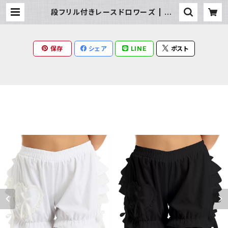
段フリル付きレースドロワーズ | Mil
ky Rag
保存
シェア
LINE
ポスト