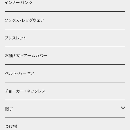
簪
インナーパンツ
ソックス・レッグウェア
ブレスレット
お袖どめ・アームカバー
ベルト・ハーネス
チョーカー・ネックレス
帽子
ベレー帽
つけ襟