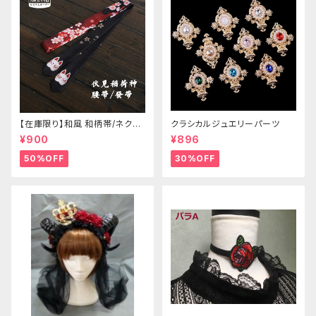
【在庫限り】和風 和柄帯/ネクタ
クラシカルジュエリーパーツ
イ/リボン（狐面/金魚
¥900
¥896
50%OFF
30%OFF