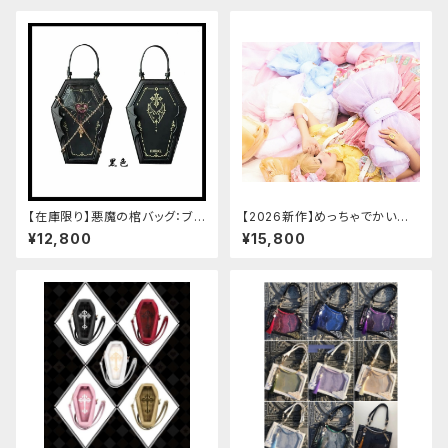
【在庫限り】悪魔の棺バッグ：ブラ
【2026新作】めっちゃでかいロ
ック
リータリボンバッグ[メッシュボウ
¥12,800
¥15,800
ノットブックバッグ]