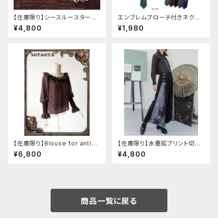
【在庫限り】シースルースターリ
エンブレムブローチ付きネクタ
ージャケットデニムパンツセット
イ(グリーン)
¥4,800
¥1,980
アップ
【在庫限り】Blouse for antiqu
【在庫限り】水墨狐プリント切替
e automaton
サイドバックルワイドパンツ（Lサ
¥6,800
¥4,800
イズ
商品一覧に戻る