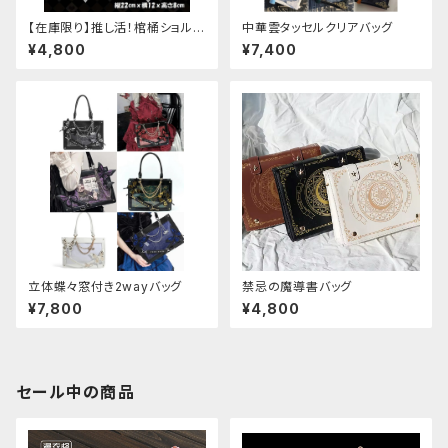
【在庫限り】推し活！棺桶ショルダ
中華雲タッセルクリアバッグ
ーバッグ
¥4,800
¥7,400
立体蝶々窓付き2wayバッグ
禁忌の魔導書バッグ
¥7,800
¥4,800
セール中の商品