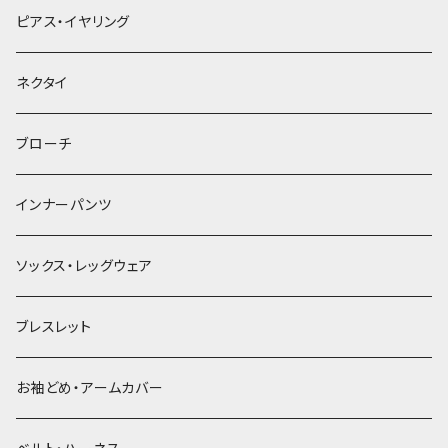
ヘアクリップ
ピアス・イヤリング
ヘッドドレス・カチューシャ
ネクタイ
ヘアゴム
ブローチ
簪
インナーパンツ
ソックス・レッグウェア
ブレスレット
お袖どめ・アームカバー