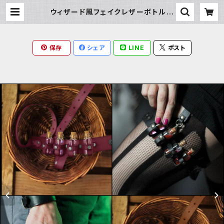
ウィザード風フェイクレザーボトルホ
ルダー | Milky Rag
保存
シェア
LINE
ポスト