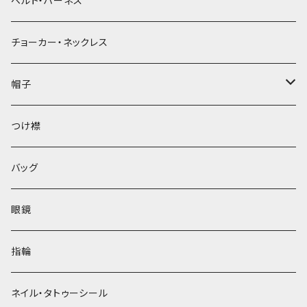
ベルト・ハーネス
チョーカー・ネックレス
帽子
ベレー帽
つけ襟
バッグ
眼鏡
指輪
ネイル・タトゥーシール