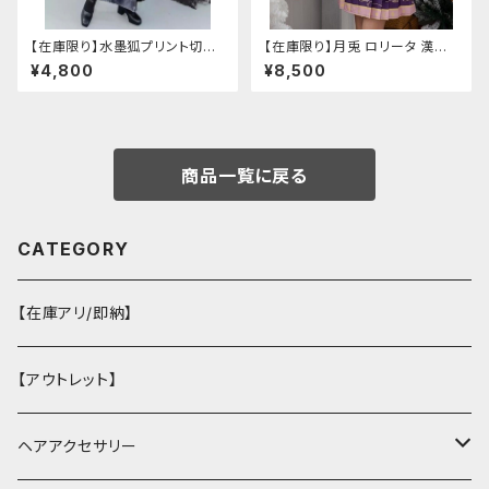
【在庫限り】水墨狐プリント切替
【在庫限り】月兎 ロリータ 漢服
サイドバックルワイドパンツ（Lサ
ツーピース セットアップ チャイ
¥4,800
¥8,500
イズ
ナ風 華ロリ ロリィタ 刺繍 和柄
ミニ スカート 紫 ウサギ柄 アジ
アン エスニック ロリータ 原宿
系 青文字系 ガーリー 大人可愛
い カジュアル ファッション 民族
風 コスプレ ロメルチェオ
商品一覧に戻る
CATEGORY
【在庫アリ/即納】
【アウトレット】
ヘアアクセサリー