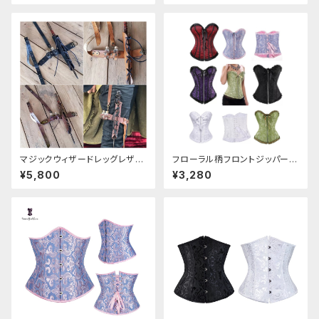
マジックウィザードレッグレザー
フローラル柄フロントジッパーコ
ホルダー
ルセット
¥5,800
¥3,280