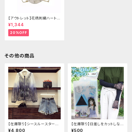
【アウトレット】花柄刺繍ハートバ
ッグ
¥1,344
20%OFF
その他の商品
【在庫限り】シースルースターリ
【在庫限り】日差しをカットしな
ージャケットデニムパンツセット
がら手元もオシャレに♪ UVア
¥4,800
¥500