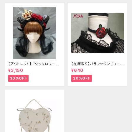
【アウトレット】ゴシックロリータ
【在庫限り】バラワッペンチョーカ
ゴールドクラウン＆ホーン(ヴェ
ー
¥3,150
¥640
ール付き)
30%OFF
20%OFF