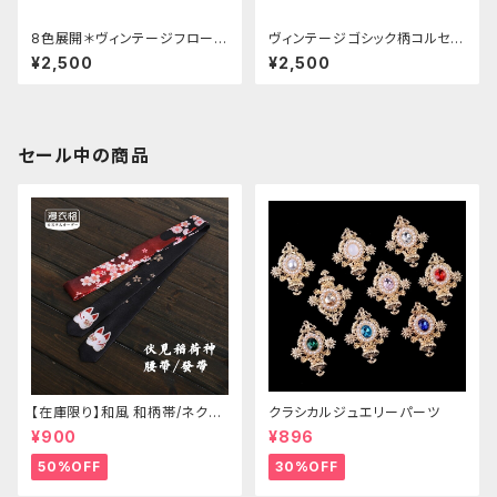
8色展開＊ヴィンテージフローラ
ヴィンテージゴシック柄コルセッ
ル柄コルセット
ト
¥2,500
¥2,500
セール中の商品
【在庫限り】和風 和柄帯/ネクタ
クラシカルジュエリーパーツ
イ/リボン（狐面/金魚
¥900
¥896
50%OFF
30%OFF