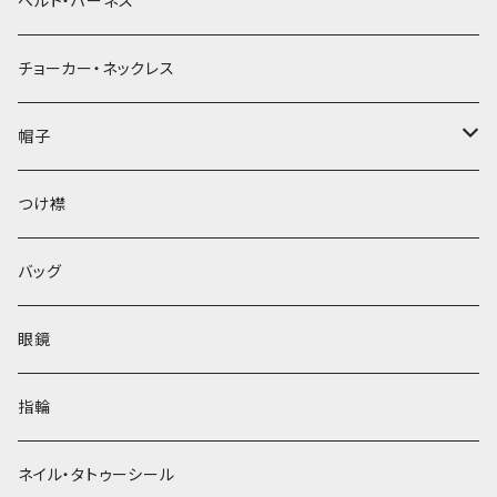
ベルト・ハーネス
チョーカー・ネックレス
帽子
ベレー帽
つけ襟
バッグ
眼鏡
指輪
ネイル・タトゥーシール