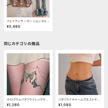
フェイクレザーポーションホルダ
ー
¥3,480
同じカテゴリの商品
ホログラムバタフライレッグチェ
バタフライチャームウエストチェ
ーン
ーン
¥1,280
¥1,080