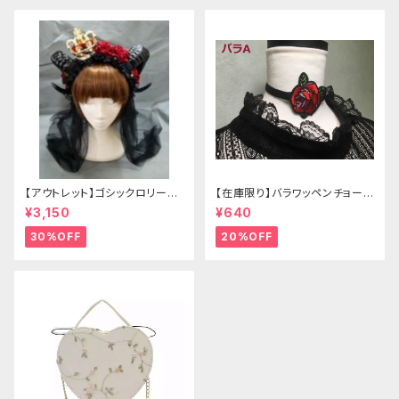
【アウトレット】ゴシックロリータ
【在庫限り】バラワッペンチョーカ
ゴールドクラウン＆ホーン(ヴェ
ー
¥3,150
¥640
ール付き)
30%OFF
20%OFF