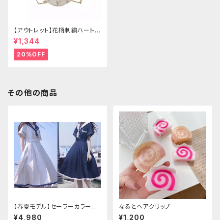
【アウトレット】花柄刺繍ハートバ
ッグ
¥1,344
20%OFF
その他の商品
【春夏モデル】セーラーカラープ
なるとヘアクリップ
リーツワンピース
¥4,980
¥1,200