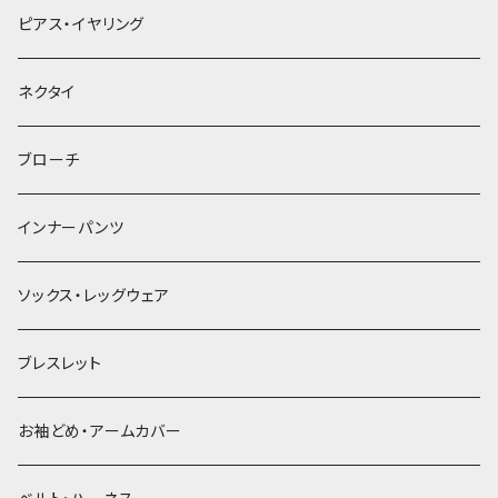
ヘアクリップ
ピアス・イヤリング
ヘッドドレス・カチューシャ
ネクタイ
ヘアゴム
ブローチ
簪
インナーパンツ
ソックス・レッグウェア
ブレスレット
お袖どめ・アームカバー