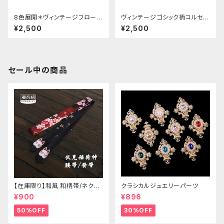
8色展開＊ヴィンテージフローラ
ヴィンテージゴシック柄コルセッ
ル柄コルセット
ト
¥2,500
¥2,500
セール中の商品
【在庫限り】和風 和柄帯/ネクタ
クラシカルジュエリーパーツ
イ/リボン（狐面/金魚
¥900
¥896
50%OFF
30%OFF