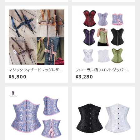
マジックウィザードレッグレザー
フローラル柄フロントジッパーコ
ホルダー
ルセット
¥5,800
¥3,280