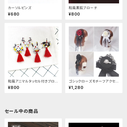
カーソルピンズ
和風黒狐ブローチ
¥680
¥800
和風アニマルタッセル付きブロー
ゴシックローズモチーフアクセサ
チ
リー
¥800
¥1,280
セール中の商品