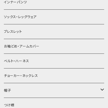
簪
インナーパンツ
ソックス・レッグウェア
ブレスレット
お袖どめ・アームカバー
ベルト・ハーネス
チョーカー・ネックレス
帽子
ベレー帽
つけ襟