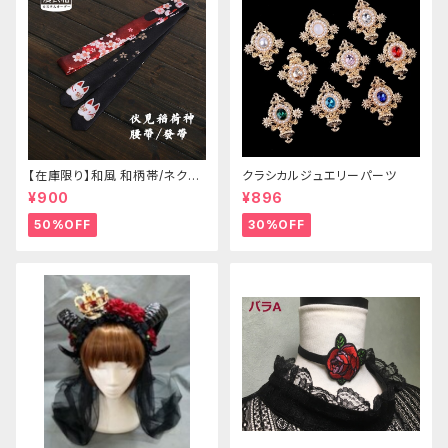
【在庫限り】和風 和柄帯/ネクタ
クラシカルジュエリーパーツ
イ/リボン（狐面/金魚
¥900
¥896
50%OFF
30%OFF