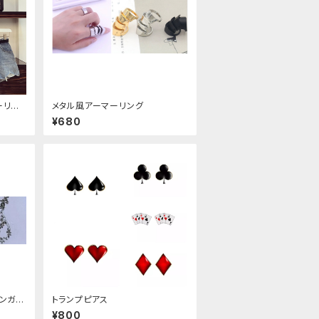
ーリー
メタル風アーマーリング
トアップ
¥680
ィンガー
トランプピアス
¥800