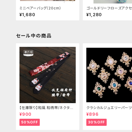
ミニベアーバッグ（20cm）
ゴールドリーフローズアクセ
¥1,680
¥1,280
セール中の商品
【在庫限り】和風 和柄帯/ネクタイ/
クラシカルジュエリーパーツ
リボン（狐面/金魚
¥900
¥896
50%OFF
30%OFF