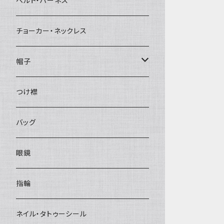
ベルト・ハーネス
チョーカー・ネックレス
帽子
ベレー帽
つけ襟
バッグ
眼鏡
指輪
ネイル・タトゥーシール