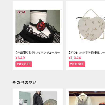
【在庫限り】バラワッペンチョーカー
【アウトレット】花柄刺繍ハー
グ
¥640
¥1,344
20%OFF
20%OFF
その他の商品