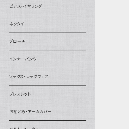
ヘアクリップ
ピアス・イヤリング
ヘッドドレス・カチューシャ
ネクタイ
ヘアゴム
ブローチ
簪
インナーパンツ
ソックス・レッグウェア
ブレスレット
お袖どめ・アームカバー