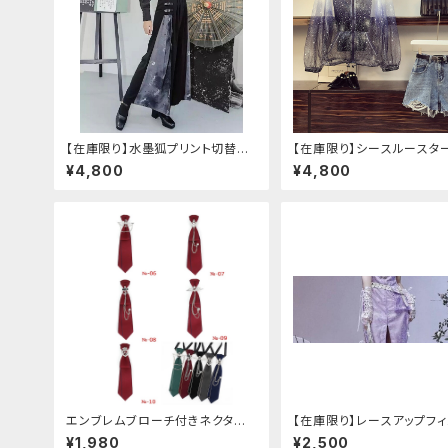
【在庫限り】水墨狐プリント切替サ
【在庫限り】シースルースタ
イドバックルワイドパンツ（Lサイズ
ジャケットデニムパンツセッ
¥4,800
¥4,800
エンブレムブローチ付きネクタイ
【在庫限り】レースアップフ
(レッド)
レスカバー(パンクチャイナ)
¥1,980
¥2,500