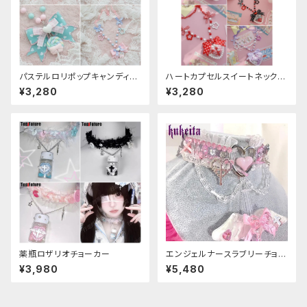
パステルロリポップキャンディネ
ハートカプセルスイートネックレ
ックレス
ス
¥3,280
¥3,280
薬瓶ロザリオチョーカー
エンジェルナースラブリーチョー
カー
¥3,980
¥5,480