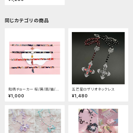
同じカテゴリの商品
和柄チョーカー 桜/房/扇/猫/こ
五芒星ロザリオネックレス
いのぼり
¥1,000
¥1,480