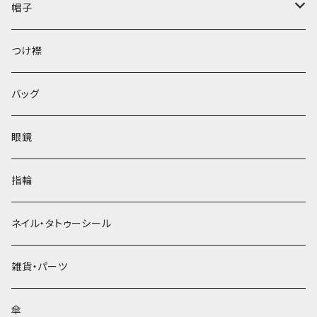
帽子
ベレー帽
つけ襟
バッグ
眼鏡
指輪
ネイル・タトゥーシール
雑貨・パーツ
傘