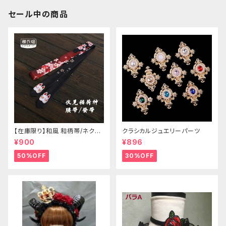
セール中の商品
【在庫限り】和風 和柄帯/ネクタ
クラシカルジュエリーパーツ
イ/リボン（狐面/金魚
¥900
¥896
50%OFF
30%OFF