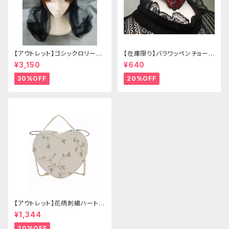
【アウトレット】ゴシックロリータ
【在庫限り】バラワッペンチョーカ
ゴールドクラウン＆ホーン(ヴェ
ー
¥3,150
¥640
ール付き)
30%OFF
20%OFF
【アウトレット】花柄刺繍ハートバ
ッグ
¥1,344
20%OFF