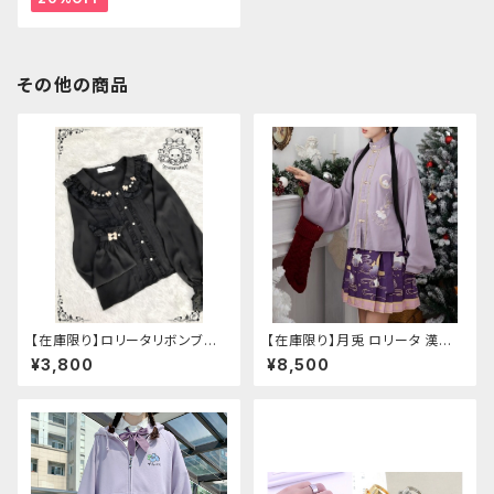
その他の商品
【在庫限り】ロリータリボンブラ
【在庫限り】月兎 ロリータ 漢服
ウス：フリーサイズ
ツーピース セットアップ チャイ
¥3,800
¥8,500
ナ風 華ロリ ロリィタ 刺繍 和柄
ミニ スカート 紫 ウサギ柄 アジ
アン エスニック ロリータ 原宿
系 青文字系 ガーリー 大人可愛
い カジュアル ファッション 民族
風 コスプレ ロメルチェオ